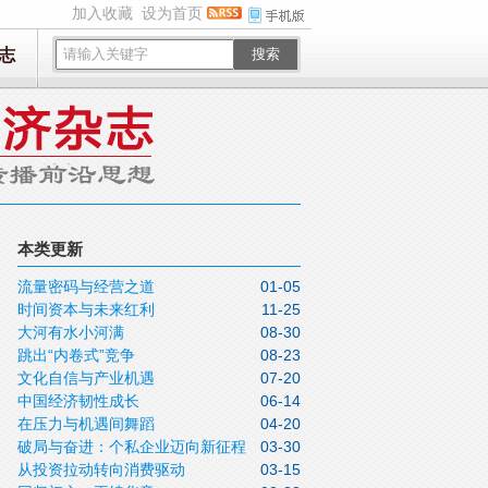
加入收藏
设为首页
志
搜索
本类更新
流量密码与经营之道
01-05
时间资本与未来红利
11-25
大河有水小河满
08-30
跳出“内卷式”竞争
08-23
文化自信与产业机遇
07-20
中国经济韧性成长
06-14
在压力与机遇间舞蹈
04-20
破局与奋进：个私企业迈向新征程
03-30
从投资拉动转向消费驱动
03-15