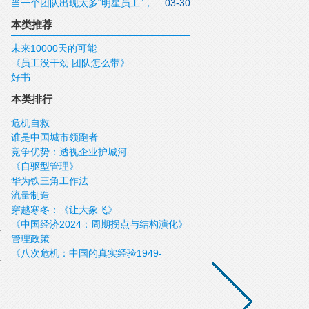
当一个团队出现太多“明星员工”，
03-30
是好事吗？
本类推荐
未来10000天的可能
《员工没干劲 团队怎么带》
好书
本类排行
危机自救
谁是中国城市领跑者
竞争优势：透视企业护城河
《自驱型管理》
华为铁三角工作法
流量制造
穿越寒冬：《让大象飞》
《中国经济2024：周期拐点与结构演化》
管理政策
《八次危机：中国的真实经验1949-
2009》