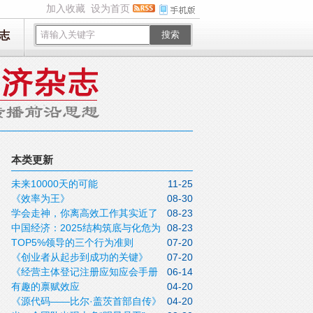
加入收藏
设为首页
志
搜索
本类更新
未来10000天的可能
11-25
《效率为王》
08-30
学会走神，你离高效工作其实近了
08-23
中国经济：2025结构筑底与化危为
08-23
一步
TOP5%领导的三个行为准则
07-20
机
《创业者从起步到成功的关键》
07-20
《经营主体登记注册应知应会手册
06-14
有趣的禀赋效应
04-20
（2025年 版）》
《源代码——比尔·盖茨首部自传》
04-20