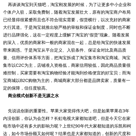
再谈谈淘宝到天猫吧，淘宝刚发展的时候，为了让更多中小企业和
个体户入驻，采取免费制，随着淘宝发展壮大，原有的淘宝商户布局
已经显得很紧蹙而且也不符合现实需要，假货横行，以次充好的商家
大行其道。于是淘宝就推出较严格的审核和保证金制度，同时也不断
进行品牌强化，这在一定程度上缓解了淘宝的“假货”现象。随着发展
的深入，优质的商家和一般的商家混在一起，总是给淘宝的快速发展
带来困惑。于是淘宝从平台定义、入驻条件、保证金对比及商品质
量、信用评价体系等方面，把淘宝拆成了淘宝集市和淘宝商城。淘宝
集市以C2C为主，店铺准入资格低，商家信用较低，因此商品质量很
难控制，买家需要有淘宝购物经验才能淘到价格便宜的好宝贝；而淘
宝商城以B2C购物为主的，商城商家大部分都是品牌卖家，质量有一
定的保障，信任度较高。
商业模式创新不是无源之水
先说说创新的重要性。苹果大家觉得伟大吧，但是如果苹果在3年
内没创新，你认为会怎样？长虹电视大家都知道吧，但是今天它在家
电市场中还有多大的影响力呢？上世纪90年代大家都知道的乐凯和柯
达，如今市场份额又如何呢？结果也是大家都知道的，创新的尺度和