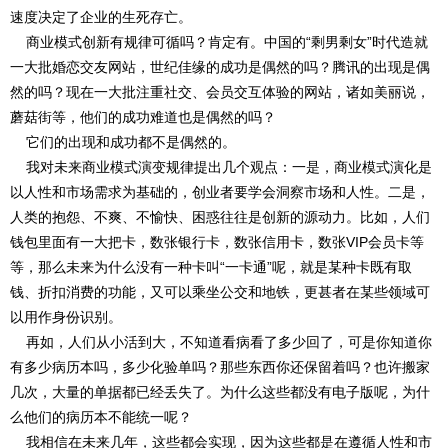
速度决定了企业的生死存亡。
商业模式创新有规律可循吗？肯定有。中国的“剩男剩女”时代造就
一大批婚恋交友网站，世纪佳缘的成功是偶然的吗？腾讯的出现是偶
然的吗？现在一大批注重社交、会员交互体验的网站，诸如美丽说，
蘑菇街等，他们的成功难道也是偶然的吗？
它们的出现和成功都不是偶然的。
我对未来商业模式演变规律提出几个观点：一是，商业模式演化是
以人性和市场需求为基础的，创业者要学会洞察市场和人性。二是，
人类的抱怨、不爽、不愉快、困惑往往是创新的源动力。比如，人们
钱包里面有一大把卡，数张银行卡，数张信用卡，数张VIP会员卡等
等，那么未来为什么没有一种卡叫“一卡通”呢，就是某种卡既有取
钱、折扣消费的功能，又可以乘坐公交和地铁，更甚者在某些领域可
以用作身份识别。
再如，人们从小活到大，不知道看病看了多少回了，可是你知道你
有多少病历本吗，多少化验单吗？那些东西你还保留着吗？也许搬家
几次，大量的单据都已经丢失了。为什么这些都没有电子版呢，为什
么他们的病历本不能统一呢？
我相信在未来几年，这些都会实现，因为这些都是在遵循人性和市