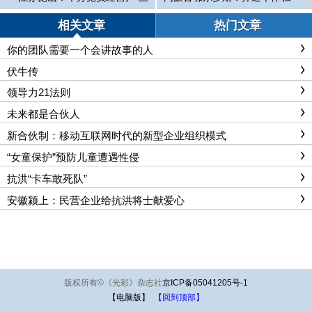
亮”授牌活动
营经济组织党建网
相关文章
热门文章
你的团队需要一个会讲故事的人
伏牛传
领导力21法则
未来都是合伙人
新合伙制：移动互联网时代的新型企业组织模式
“女童保护”预防儿童遭遇性侵
抗洪“卡车敢死队”
安徽颍上：民营企业给抗洪将士献爱心
版权所有
©
《光彩》杂志社
京ICP备05041205号-1
【电脑版】
【回到顶部】