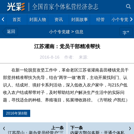
首页
封面人物
资讯
封面故事
经管
小个专党建
返回
>
+
小个专党建
信息
字
江苏灌南：党员干部精准帮扶
2016-8-16 作者: 来源:
在新一轮脱贫攻坚工作中，革命老区江苏省灌南县田楼镇党员干
部坚持精准帮扶为先导，结合“两学一做”教育，主动开展找到门、认
识人、结成对、填好卡系列活动，深入低收入农户家中，与215户低
收入农户结成帮带对子，及时帮助结对户解决生产生活中的实际问
题，寻找适合的种植、养殖项目，拓展增收路径。（方明校 卢凯红）
2016年第8期
上一条
下一条
江苏昆山：举办党员经营户“三
内蒙古鄂尔多斯：开通个体私