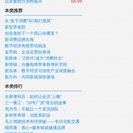
以美食助力乡村振兴
04-09
本类推荐
从“面子消费”到“精打细算”
新型养老院
创业者的下一个风口在哪里？
新消费品牌出海
数字经济有效带动就业
金罕岗：企业还需自身强
新群体：“Z世代”成为“消费担当”
新营销：兴趣电商带来新增长空间
新实体：数字经济与传统产业深度融合
新方向：共同富裕加快落地
本类排行
全家便利店：如何让会员“上瘾”
三一重工：“18号厂房”背后的故事
周为号：不能让一个党员掉队
多肉寄养师：治愈系职业
无人驾驶技术有待突破——专访北航交通
颐而康：善心+服务铸就健康品牌
科学与工程学院副院长青年长江学者田大