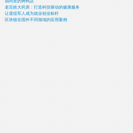
胡同里的烤鸭店
新教授
老百姓大药房：打造科技驱动的健康服务
让退役军人成为就业创业标杆
平台
区块链在国外不同领域的应用案例