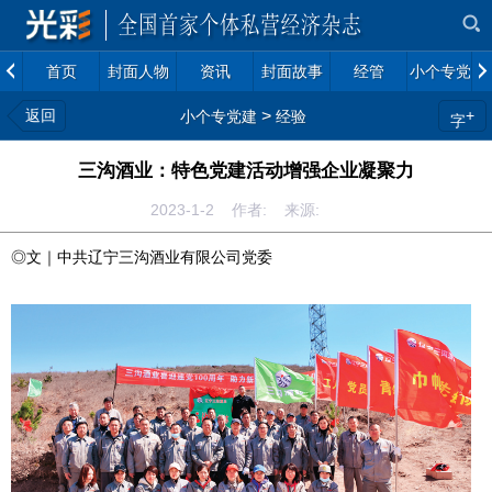
首页
封面人物
资讯
封面故事
经管
小个专党建
返回
>
+
小个专党建
经验
字
三沟酒业：特色党建活动增强企业凝聚力
2023-1-2 作者: 来源:
◎文｜中共辽宁三沟酒业有限公司党委