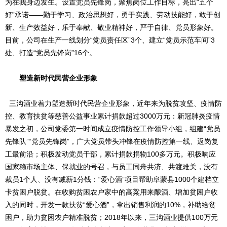
为在我身边发生。设置党员先锋岗，聚焦岗位工作目标，亮出“五个
好”承诺——勤于学习、政治思想好，勇于实践、劳动技能好，敢于创
新、生产效益好，乐于奉献、敬业精神好，严于自律、党员形象好。
目前，公司在生产一线划分“党员责任区”3个、建立“党员示范车间”3
处、打造“党员先锋岗”16个。
塑造新时代民营企业形象
三沟酒业着力塑造新时代民营企业形象，近年来为脱贫攻坚、疫情防
控、教育扶贫等慈善公益事业累计捐款超过3000万元：新冠肺炎疫情
暴发之初，公司党委第一时间成立疫情防控工作领导小组，组建“党员
先锋队”“党员先锋岗”，广大党员带头冲锋在疫情防控第一线、返岗复
工最前沿；积极发动党员干部，累计捐款捐物100多万元。积极响应
国家稳市场主体、保就业的号召，与员工同舟共济、共渡难关，没有
裁员1个人、没有减薪1分钱：“爱心酒”项目帮助阜蒙县1000个建档立
卡贫困户脱贫。在收购贫困农户家中的高粱用来酿酒、增加贫困户收
入的同时，开发一款扶贫“爱心酒”，拿出销售利润的10%，补助给贫
困户，助力贫困农户精准脱贫；2018年以来，三沟酒业提供100万元