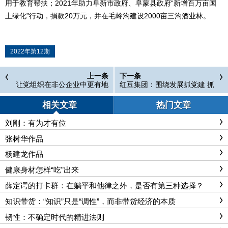
用于教育帮扶；2021年助力阜新市政府、阜蒙县政府“新增百万亩国
土绿化”行动，捐款20万元，并在毛岭沟建设2000亩三沟酒业林。
2022年第12期
上一条
下一条
让党组织在非公企业中更有地
红豆集团：围绕发展抓党建 抓
位、更有发言权——福建省市
好党建促发展
场监管局强化“党建引领”助力
相关文章
热门文章
非公企业经济高质量发展
刘刚：有为才有位
张树华作品
杨建龙作品
健康身材怎样“吃”出来
薛定谔的打卡群：在躺平和他律之外，是否有第三种选择？
知识带货：“知识”只是“调性”，而非带货经济的本质
韧性：不确定时代的精进法则