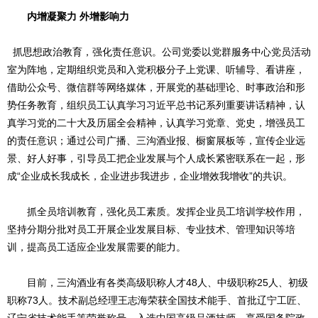
内增凝聚力 外增影响力
抓思想政治教育，强化责任意识。公司党委以党群服务中心党员活动
室为阵地，定期组织党员和入党积极分子上党课、听辅导、看讲座，
借助公众号、微信群等网络媒体，开展党的基础理论、时事政治和形
势任务教育，组织员工认真学习习近平总书记系列重要讲话精神，认
真学习党的二十大及历届全会精神，认真学习党章、党史，增强员工
的责任意识；通过公司广播、三沟酒业报、橱窗展板等，宣传企业远
景、好人好事，引导员工把企业发展与个人成长紧密联系在一起，形
成“企业成长我成长，企业进步我进步，企业增效我增收”的共识。
抓全员培训教育，强化员工素质。发挥企业员工培训学校作用，
坚持分期分批对员工开展企业发展目标、专业技术、管理知识等培
训，提高员工适应企业发展需要的能力。
目前，三沟酒业有各类高级职称人才48人、中级职称25人、初级
职称73人。技术副总经理王志海荣获全国技术能手、首批辽宁工匠、
辽宁省技术能手等荣誉称号，入选中国高级品酒技师，享受国务院政