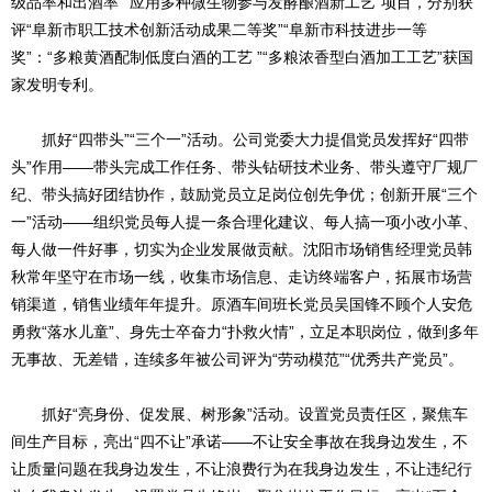
级品率和出酒率”“应用多种微生物参与发酵酿酒新工艺”项目，分别获
评“阜新市职工技术创新活动成果二等奖”“阜新市科技进步一等
奖”：“多粮黄酒配制低度白酒的工艺 ”“多粮浓香型白酒加工工艺”获国
家发明专利。
抓好“四带头”“三个一”活动。公司党委大力提倡党员发挥好“四带
头”作用——带头完成工作任务、带头钻研技术业务、带头遵守厂规厂
纪、带头搞好团结协作，鼓励党员立足岗位创先争优；创新开展“三个
一”活动——组织党员每人提一条合理化建议、每人搞一项小改小革、
每人做一件好事，切实为企业发展做贡献。沈阳市场销售经理党员韩
秋常年坚守在市场一线，收集市场信息、走访终端客户，拓展市场营
销渠道，销售业绩年年提升。原酒车间班长党员吴国锋不顾个人安危
勇救“落水儿童”、身先士卒奋力“扑救火情”，立足本职岗位，做到多年
无事故、无差错，连续多年被公司评为“劳动模范”“优秀共产党员”。
抓好“亮身份、促发展、树形象”活动。设置党员责任区，聚焦车
间生产目标，亮出“四不让”承诺——不让安全事故在我身边发生，不
让质量问题在我身边发生，不让浪费行为在我身边发生，不让违纪行