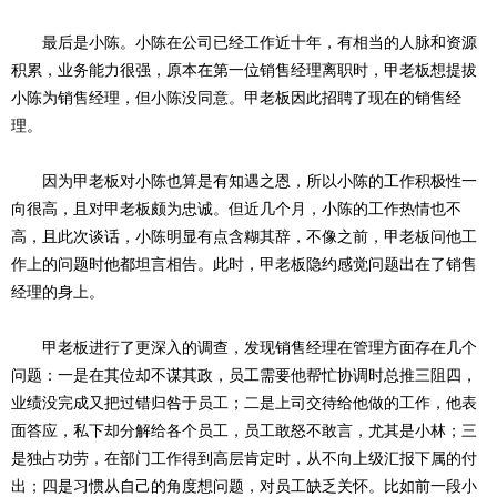
最后是小陈。小陈在公司已经工作近十年，有相当的人脉和资源
积累，业务能力很强，原本在第一位销售经理离职时，甲老板想提拔
小陈为销售经理，但小陈没同意。甲老板因此招聘了现在的销售经
理。
因为甲老板对小陈也算是有知遇之恩，所以小陈的工作积极性一
向很高，且对甲老板颇为忠诚。但近几个月，小陈的工作热情也不
高，且此次谈话，小陈明显有点含糊其辞，不像之前，甲老板问他工
作上的问题时他都坦言相告。此时，甲老板隐约感觉问题出在了销售
经理的身上。
甲老板进行了更深入的调查，发现销售经理在管理方面存在几个
问题：一是在其位却不谋其政，员工需要他帮忙协调时总推三阻四，
业绩没完成又把过错归咎于员工；二是上司交待给他做的工作，他表
面答应，私下却分解给各个员工，员工敢怒不敢言，尤其是小林；三
是独占功劳，在部门工作得到高层肯定时，从不向上级汇报下属的付
出；四是习惯从自己的角度想问题，对员工缺乏关怀。比如前一段小