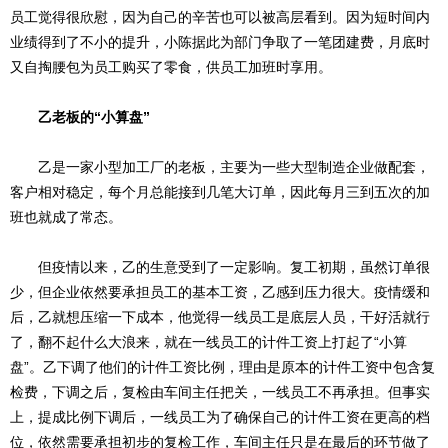
员工觉得很欣慰，因为自己的辛苦也可以被高层看到。因为短时间内
业绩得到了不小的提升，小陈据此为部门争取了一笔团建费，月底时
又自掏腰包为员工购买了零食，供员工加班时享用。
乙老板的“小算盘”
乙是一家小型加工厂的老板，主要为一些大型制造企业做配套，
客户相对稳定，每个月总能接到几笔大订单，因此每月三到五次的加
班也就成了常态。
但疫情以来，乙的生意受到了一定影响。复工初期，虽然订单很
少，但企业依然要承担员工的基本工资，乙感到压力很大。疫情缓和
后，乙就想压缩一下成本，他觉得一线员工是底层人员，干好活就行
了，翻不起什么大浪来，就在一线员工的计件工资上打起了“小算
盘”。乙下调了他们的计件工资比例，理由是原本的计件工资中包含复
检费，下调之后，复检由车间主任把关，一线员工不再承担。但事实
上，提成比例下调后，一线员工为了确保自己的计件工资在更高的档
位，依然需要承担初步的复检工作，车间主任只是在最后的环节做了