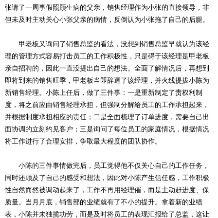
张请了一周事假照顾生病的父亲，销售经理作为小张的直接领导，非
但未及时主动关心小张父亲的病情，反倒认为小张拖了自己的后腿。
甲老板又询问了销售总监的看法，没想到销售总监早就认为该经
理的管理方式容易打击员工的工作积极性，只是碍于该经理是甲老板
亲自招聘的，因此一直没提出自己的想法。全面了解情况后，再想到
即将到来的销售旺季，甲老板当即辞退了该经理，并火线提拔小陈为
新销售经理。小陈上任后，做了三件事：一是重新制定了责权利制
度，将之前应由销售经理承担，但强制分解给员工的工作承担起来，
并根据制度承担相应的责任；二是全面梳理了订单进度，需要自己出
面协调的立刻约见客户；三是询问了每位员工的家庭情况，根据情况
将工作进行了合理安排，争取最大程度的团队协作。
小陈的三件事情做完后，员工觉得他不仅关心自己的工作任务，
同时还顾及了自己的感受和想法，因此对小陈产生信任感，工作积极
性自然而然被调动起来了，工作不再用经理催，而是主动赶进度、保
质量。当月月底，销售部的业绩就有了不小的提升。拿着新的业绩
表，小陈并未独揽功劳，而是及时将员工的表现汇报给了总监，这让