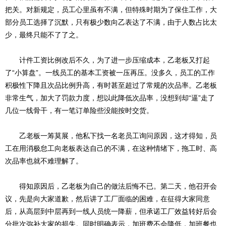
把关。对新规定，员工心里虽有不满，但特殊时期为了保住工作，大
部分员工选择了沉默，只有极少数向乙表达了不满，由于人数占比太
少，最终只能不了了之。
计件工资比例改后不久，为了进一步压缩成本，乙老板又打起
了“小算盘”。一线员工的基本工资被一压再压。没多久，员工的工作
积极性下降且次品比例升高，有时甚至超过了常规的次品率。乙老板
非常生气，加大了罚款力度，想以此降低次品率，没想到却“逼”走了
几位一线骨干，有一笔订单险些没能按时交货。
乙老板一筹莫展，他私下找一名老员工询问原因，这才得知，员
工在用消极怠工向老板表达自己的不满，在这种情绪下，拖工时、高
次品率也就不难理解了。
得知原因后，乙老板为自己的做法后悔不已。第二天，他召开会
议，先是向大家道歉，然后讲了工厂面临的困难，在征得大家同意
后，从高层到中层再到一线人员统一降薪，但承诺工厂效益转好后会
分批次弥补大家的损失。同时明确表示，加班费不会降低，加班餐也