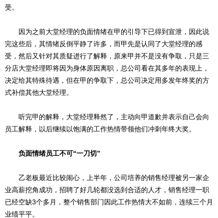
受。
因为之前大堂经理的负面情绪在甲的引导下已得到宣泄，因此说
完这些后，其情绪反倒平静了许多，而甲先是认同了大堂经理的感
受，然后又针对其质疑进行了解释，原来甲并不是没有争取，只是三
分店大堂经理即将因为身体原因离职，总公司看在其多年的表现上，
决定给其特殊待遇，但在甲的争取下，总公司决定用多发年终奖的方
式补偿其他大堂经理。
听完甲的解释，大堂经理释然了，主动向甲道歉并表示自己会向
员工解释，以后继续以饱满的工作热情带领他们冲刺年终大奖。
负面情绪员工不可“一刀切”
乙老板最近比较闹心，上半年，公司培养的销售经理被另一家企
业高薪挖角成功，招聘了好几轮都没选到合适的人才，销售经理一职
已经空缺3个多月，整个销售部门因此工作热情大不如前，连续三个月
业绩平平。