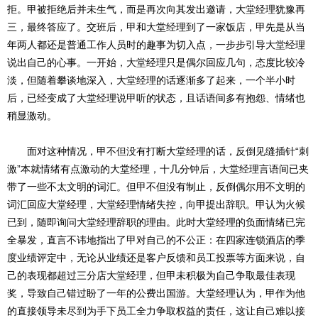
拒。甲被拒绝后并未生气，而是再次向其发出邀请，大堂经理犹豫再
三，最终答应了。交班后，甲和大堂经理到了一家饭店，甲先是从当
年两人都还是普通工作人员时的趣事为切入点，一步步引导大堂经理
说出自己的心事。一开始，大堂经理只是偶尔回应几句，态度比较冷
淡，但随着攀谈地深入，大堂经理的话逐渐多了起来，一个半小时
后，已经变成了大堂经理说甲听的状态，且话语间多有抱怨、情绪也
稍显激动。
面对这种情况，甲不但没有打断大堂经理的话，反倒见缝插针“刺
激”本就情绪有点激动的大堂经理，十几分钟后，大堂经理言语间已夹
带了一些不太文明的词汇。但甲不但没有制止，反倒偶尔用不文明的
词汇回应大堂经理，大堂经理情绪失控，向甲提出辞职。甲认为火候
已到，随即询问大堂经理辞职的理由。此时大堂经理的负面情绪已完
全暴发，直言不讳地指出了甲对自己的不公正：在四家连锁酒店的季
度业绩评定中，无论从业绩还是客户反馈和员工投票等方面来说，自
己的表现都超过三分店大堂经理，但甲未积极为自己争取最佳表现
奖，导致自己错过盼了一年的公费出国游。大堂经理认为，甲作为他
的直接领导未尽到为手下员工全力争取权益的责任，这让自己难以接