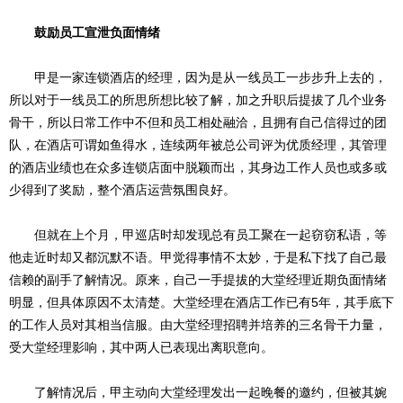
鼓励员工宣泄负面情绪
甲是一家连锁酒店的经理，因为是从一线员工一步步升上去的，
所以对于一线员工的所思所想比较了解，加之升职后提拔了几个业务
骨干，所以日常工作中不但和员工相处融洽，且拥有自己信得过的团
队，在酒店可谓如鱼得水，连续两年被总公司评为优质经理，其管理
的酒店业绩也在众多连锁店面中脱颖而出，其身边工作人员也或多或
少得到了奖励，整个酒店运营氛围良好。
但就在上个月，甲巡店时却发现总有员工聚在一起窃窃私语，等
他走近时却又都沉默不语。甲觉得事情不太妙，于是私下找了自己最
信赖的副手了解情况。原来，自己一手提拔的大堂经理近期负面情绪
明显，但具体原因不太清楚。大堂经理在酒店工作已有5年，其手底下
的工作人员对其相当信服。由大堂经理招聘并培养的三名骨干力量，
受大堂经理影响，其中两人已表现出离职意向。
了解情况后，甲主动向大堂经理发出一起晚餐的邀约，但被其婉