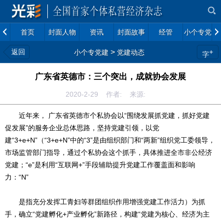
首页
封面人物
资讯
封面故事
经管
小个专党建
返回
>
+
小个专党建
党建动态
字
广东省英德市：三个突出，成就协会发展
2020-2-29 作者: 来源:
近年来， 广东省英德市个私协会以“围绕发展抓党建，抓好党建
促发展”的服务企业总体思路，坚持党建引领，以党
建“3+e+N”（“3+e+N”中的“3”是由组织部门和“两新”组织党工委领导，
市场监管部门指导，通过个私协会这个抓手，具体推进全市非公经济
党建；“e”是利用“互联网+”手段辅助提升党建工作覆盖面和影响
力：“N”
是指充分发挥工青妇等群团组织作用增强党建工作活力）为抓
手，确立“党建孵化+产业孵化”新路径，构建“党建为核心、经济为主