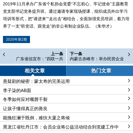
2019年11月承办广东省个私协会党委“不忘初心、牢记使命”主题教育
党支部书记党务提升班。通过邀请专家现场授课，组织成员外出学习
培训等形式，把“请进来”“走出去”相结合，全面加强党员培训，着力培
养了一支“听党话、跟党走”的非公有制企业队伍。（朱华才）
2020年第2期
上一条
下一条
广东省信宜市：“四联一共
内蒙古赤峰市：举办民营企业
享”推进“小个专”党建
家“不忘初心、牢记使命”主题
教育暨民营企业经营管理经验
相关文章
热门文章
交流会
悬疑剧的秘密：蒙太奇的完美运用
李子柒的AB面
冬季如何应对嘴唇干裂
让孩子懂得真正的善良
能挽狂澜于既倒，难扶大厦之将倾
黑龙江省牡丹江市：会员企业将公益活动结合到党建工作中