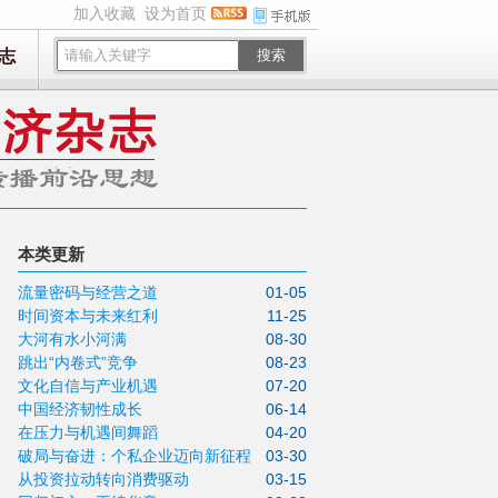
加入收藏
设为首页
志
搜索
本类更新
流量密码与经营之道
01-05
时间资本与未来红利
11-25
大河有水小河满
08-30
跳出“内卷式”竞争
08-23
文化自信与产业机遇
07-20
中国经济韧性成长
06-14
在压力与机遇间舞蹈
04-20
破局与奋进：个私企业迈向新征程
03-30
从投资拉动转向消费驱动
03-15