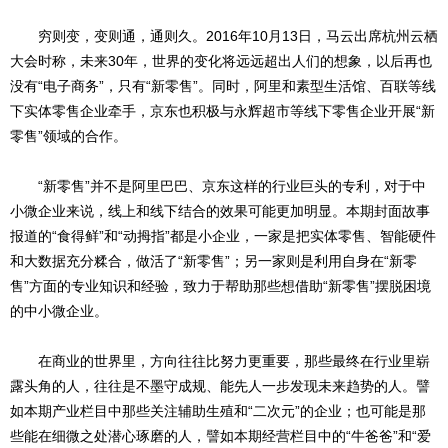
穷则变，变则通，通则久。2016年10月13日，马云出席杭州云栖
大会时称，未来30年，世界的变化将远远超出人们的想象，以后再也
没有“电子商务”，只有“新零售”。同时，阿里和素型生活馆、百联等线
下实体零售企业牵手，京东也积极与永辉超市等线下零售企业开展“新
零售”领域的合作。
“新零售”并不是阿里巴巴、京东这样的行业巨头的专利，对于中
小微企业来说，线上和线下结合的效果可能更加明显。本期封面故事
报道的“食得鲜”
和“动拇指”都是小企业，一家是把实体零售、智能硬件
和大数据充分糅合，做活了“新零售”；另一家则是利用自身在“新零
售”方面的专业知识和经验，致力于帮助那些想借助“新零售”摆脱困境
的中小微企业。
在商业的世界里，方向往往比努力更重要，那些最终在行业里崭
露头角的人，往往是不墨守成规、能先人一步发现未来趋势的人。譬
如本期产业栏目中那些关注辅助生殖和“二次元”的企业；也可能是那
些能在细微之处潜心琢磨的人，譬如本期经营栏目中的“牛爸爸”和“爱