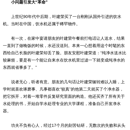
小问题引发大“革命”
上世纪90年代中后期，叶建荣买了一台刚刚从国外引进的饮水
机。当时在中国，饮水机还属于稀罕物件。
有一次，在家中宴请朋友的叶建荣午餐前打电话让人送水，结果
一直到了做晚饭的时候，水还没送到。本来一心想着用这个时髦的东
西给自己长脸的叶建荣却丢了脸。朋友安慰叶建荣道：“纯净水送水比
较麻烦，要是有一个能让自来水在饮水机里过滤一下就变成纯净水的
东西就省事多了。”
说者无心，听者有意。朋友的几句话让叶建荣辗转难以入睡，上
学时就喜欢琢磨事、凡事都喜欢“较真”的他第二天就买了个净水器，
把它拆开，对着一堆零件反复研究里面的构造。他还买齐了所有关于
水处理的书，开始自学水处理专业的大学课程，准备自己开发净水
器。
功夫不负有心人，经过17个月的刻苦钻研，无数次的失败和从头