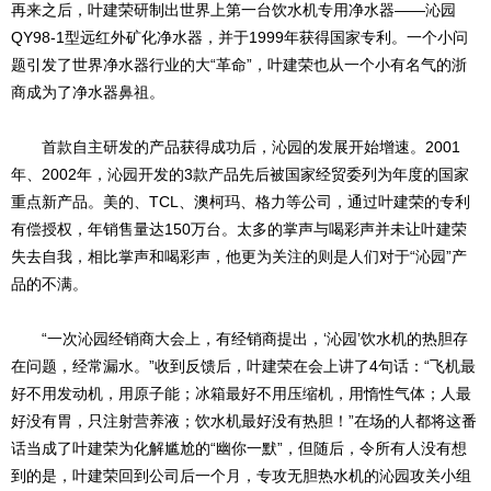
再来之后，叶建荣研制出世界上第一台饮水机专用净水器——沁园
QY98-1型远红外矿化净水器，并于1999年获得国家专利。一个小问
题引发了世界净水器行业的大“革命”，叶建荣也从一个小有名气的浙
商成为了净水器鼻祖。
首款自主研发的产品获得成功后，沁园的发展开始增速。2001
年、2002年，沁园开发的3款产品先后被国家经贸委列为年度的国家
重点新产品。美的、TCL、澳柯玛、格力等公司，通过叶建荣的专利
有偿授权，年销售量达150万台。太多的掌声与喝彩声并未让叶建荣
失去自我，相比掌声和喝彩声，他更为关注的则是人们对于“沁园”产
品的不满。
“一次沁园经销商大会上，有经销商提出，‘沁园’饮水机的热胆存
在问题，经常漏水。”收到反馈后，叶建荣在会上讲了4句话：“飞机最
好不用发动机，用原子能；冰箱最好不用压缩机，用惰性气体；人最
好没有胃，只注射营养液；饮水机最好没有热胆！”在场的人都将这番
话当成了叶建荣为化解尴尬的“幽你一默”，但随后，令所有人没有想
到的是，叶建荣回到公司后一个月，专攻无胆热水机的沁园攻关小组