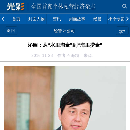
首页
封面人物
资讯
封面故事
经管
小个专党建
返回
>
+
经管
公司
字
沁园：从“水里淘金”到“海里捞金”
2016-11-28 作者:石海娥 来源: