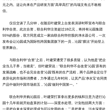
元之内。这让向来在产品研发方面“高举高打”的马瑞文有点不敢相
信。
仅仅交谈了几分钟，在随后叶建荣上台发表演讲时即宣布与联合
利华合资。此次合资，联合利华注资超过18亿元，将持有沁园集团
55%的股份，双方同意成立一家由联合利华控股的净水器公司，一次
发布会让沁园成为国际性跨国集团旗下的一员，沁园“膜法”开始登上
世界舞台。
与联合利华“合资”之后，叶建荣遭受了很多质疑，认为他是“把企
业当儿子养，当猪卖”。但叶建荣说：“联合利华不会改变‘沁园’原有的
发展战略，也不会完全改变‘沁园’既有的生产流程，两个品牌会定位于
差异化的市场和消费者，力争通过几年时间，让其产品‘净水宝’在同类
产品中做到中国市场前五，‘沁园’做到中国第一。”
联合利华并购沁园后，叶建荣打算拿出更多的钱和注意力进行沁
园十几年前就开始盘算的计划——深度水处理。计划包括两大方面：
一是把自来水深度处理成为可以饮用的水；二是把废水、污水深度处