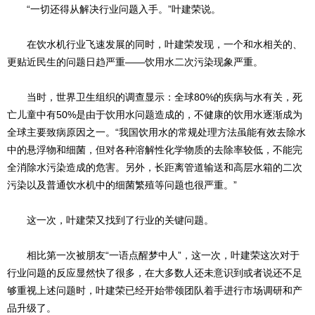
“一切还得从解决行业问题入手。”叶建荣说。
在饮水机行业飞速发展的同时，叶建荣发现，一个和水相关的、
更贴近民生的问题日趋严重——饮用水二次污染现象严重。
当时，世界卫生组织的调查显示：全球80%的疾病与水有关，死
亡儿童中有50%是由于饮用水问题造成的，不健康的饮用水逐渐成为
全球主要致病原因之一。“我国饮用水的常规处理方法虽能有效去除水
中的悬浮物和细菌，但对各种溶解性化学物质的去除率较低，不能完
全消除水污染造成的危害。另外，长距离管道输送和高层水箱的二次
污染以及普通饮水机中的细菌繁殖等问题也很严重。”
这一次，叶建荣又找到了行业的关键问题。
相比第一次被朋友“一语点醒梦中人”，这一次，叶建荣这次对于
行业问题的反应显然快了很多，在大多数人还未意识到或者说还不足
够重视上述问题时，叶建荣已经开始带领团队着手进行市场调研和产
品升级了。