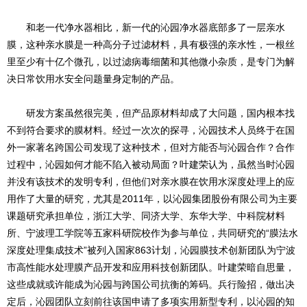
和老一代净水器相比，新一代的沁园净水器底部多了一层亲水
膜，这种亲水膜是一种高分子过滤材料，具有极强的亲水性，一根丝
里至少有十亿个微孔，以过滤病毒细菌和其他微小杂质，是专门为解
决日常饮用水安全问题量身定制的产品。
研发方案虽然很完美，但产品原材料却成了大问题，国内根本找
不到符合要求的膜材料。经过一次次的探寻，沁园技术人员终于在国
外一家著名跨国公司发现了这种技术，但对方能否与沁园合作？合作
过程中，沁园如何才能不陷入被动局面？叶建荣认为，虽然当时沁园
并没有该技术的发明专利，但他们对亲水膜在饮用水深度处理上的应
用作了大量的研究，尤其是2011年，以沁园集团股份有限公司为主要
课题研究承担单位，浙江大学、同济大学、东华大学、中科院材料
所、宁波理工学院等五家科研院校作为参与单位，共同研究的“膜法水
深度处理集成技术”被列入国家863计划，沁园膜技术创新团队为宁波
市高性能水处理膜产品开发和应用科技创新团队。叶建荣暗自思量，
这些成就或许能成为沁园与跨国公司抗衡的筹码。兵行险招，做出决
定后，沁园团队立刻前往该国申请了多项实用新型专利，以沁园的知