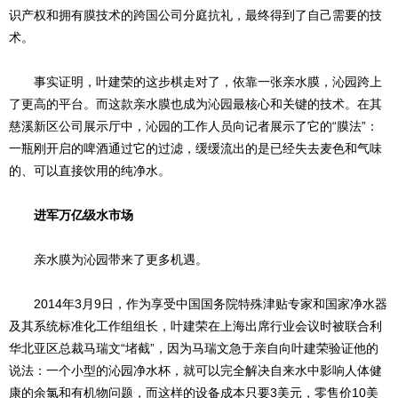
识产权和拥有膜技术的跨国公司分庭抗礼，最终得到了自己需要的技
术。
事实证明，叶建荣的这步棋走对了，依靠一张亲水膜，沁园跨上
了更高的平台。而这款亲水膜也成为沁园最核心和关键的技术。在其
慈溪新区公司展示厅中，沁园的工作人员向记者展示了它的“膜法”：
一瓶刚开启的啤酒通过它的过滤，缓缓流出的是已经失去麦色和气味
的、可以直接饮用的纯净水。
进军万亿级水市场
亲水膜为沁园带来了更多机遇。
2014年3月9日，作为享受中国国务院特殊津贴专家和国家净水器
及其系统标准化工作组组长，叶建荣在上海出席行业会议时被联合利
华北亚区总裁马瑞文“堵截”，因为马瑞文急于亲自向叶建荣验证他的
说法：一个小型的沁园净水杯，就可以完全解决自来水中影响人体健
康的余氯和有机物问题，而这样的设备成本只要3美元，零售价10美