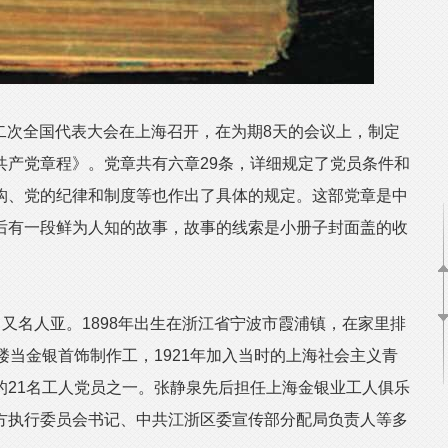
二次全国代表大会在上海召开，在为期8天的会议上，制定
共产党章程》。党章共有六章29条，详细规定了党员条件和
构、党的纪律和制度等也作出了具体的规定。这部党章是中
后有一段鲜为人知的故事，故事的线索是小册子封面盖的收
又名人亚。1898年出生在浙江省宁波市霞浦镇，在家里排
楼当金银首饰制作工，1921年加入当时的上海社会主义青
的21名工人党员之一。张静泉先后担任上海金银业工人俱乐
方执行委员会书记、中共江浙区委宣传部分配局负责人等多