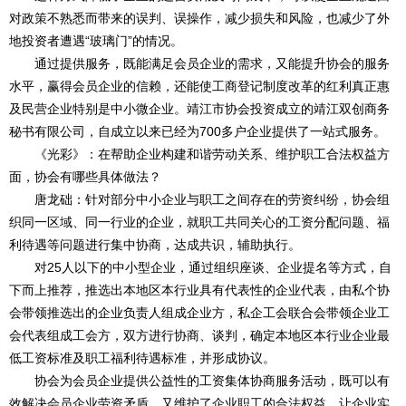
对政策不熟悉而带来的误判、误操作，减少损失和风险，也减少了外
地投资者遭遇“玻璃门”的情况。
通过提供服务，既能满足会员企业的需求，又能提升协会的服务
水平，赢得会员企业的信赖，还能使工商登记制度改革的红利真正惠
及民营企业特别是中小微企业。靖江市协会投资成立的靖江双创商务
秘书有限公司，自成立以来已经为700多户企业提供了一站式服务。
《光彩》：在帮助企业构建和谐劳动关系、维护职工合法权益方
面，协会有哪些具体做法？
唐龙础：针对部分中小企业与职工之间存在的劳资纠纷，协会组
织同一区域、同一行业的企业，就职工共同关心的工资分配问题、福
利待遇等问题进行集中协商，达成共识，辅助执行。
对25人以下的中小型企业，通过组织座谈、企业提名等方式，自
下而上推荐，推选出本地区本行业具有代表性的企业代表，由私个协
会带领推选出的企业负责人组成企业方，私企工会联合会带领企业工
会代表组成工会方，双方进行协商、谈判，确定本地区本行业企业最
低工资标准及职工福利待遇标准，并形成协议。
协会为会员企业提供公益性的工资集体协商服务活动，既可以有
效解决会员企业劳资矛盾，又维护了企业职工的合法权益，让企业实