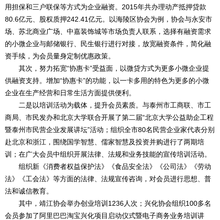
用担保和三户联保等方式为企业融资。2015年共办理动产抵押贷款
80.6亿元、股权质押242.41亿元。以海陵区协会为例，协会与永安市
场、苏北商业广场、中嘉装饰城等市场负责人联系，选择有融资需求
的小微企业与邮储银行、民生银行进行对接，放宽融资条件，简化融
资手续，为会员量身定制优惠政策。
其次，努力拓宽“协惠卡”受益面，以微贷方式为更多小微企业提
供融资支持。增加“协惠卡”的功能，以一卡多用的特色为更多的小微
企业在生产经营和日常生活方面提供便利。
二是以培训活动为载体，提升会员素质。与泰州市工商联、市工
商局、市民发办和北京大学联合开展了第二届“北京大学公益助企工程
暨泰州市民营企业发展讲坛”活动；组织全市80名民营企业家代表分别
赴北京和浙江，围绕国学智慧、儒家智慧及投资并购进行了两期培
训；在广大会员中组织开展法律、法规和业务技能的宣传培训活动。
组织新《消费者权益保护法》《食品安全法》《公司法》《劳动
法》《工会法》等方面的法律、法规宣传咨询，对会员进行思想、普
法和诚信教育。
其中，靖江协会举办创业培训1236人次；兴化协会组织100多名
会员参加了阿里巴巴淘宝兴化项目启动仪式暨电子商务业务培训讲