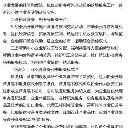
企业发展的经验和做法，抓好政府各项惠企政策的落地服务工作，使
新设小微企业享受到政策实惠。
二是搭建商务、融资等服务平台。
组织会员开展跨地区商务考察和交流活动，帮助会员寻求发展机
遇，提供经营信息，拓展发展空间。试运行手机收款宝项目。与银监
会、金融部门整合联动，建立金融超市，启动综合授信模式。
三是帮助中小企业解决工资分配、福利待遇等方面的劳资纠纷，
帮助企业构建和谐劳动关系，维护职工合法权益。推广靖江协会商务
秘书服务模式，为初创企业提供一站式服务。
《光彩》：什么是商务秘书服务模式？
唐龙础：商事制度改革给企业发展带来了新契机，也为协会开辟
商务秘书服务模式创造了条件。商务秘书模式即以协会作为投资主体
注册成立商务秘书公司，公司以登记服务为切入点，为企业提供代理
申办登记注册、企业年度报告、会计记账服务、税务服务以及各类商
品及技术的进出口业务、代理工程招标等业务，还可托管企业日常事
务。比如提供收递各类法律文件、规划设计企业品牌、策划企业形象
等多种商务配套“托管”服务。
这种方式降低了企业的运营费用及时间成本，可以使企业规避因