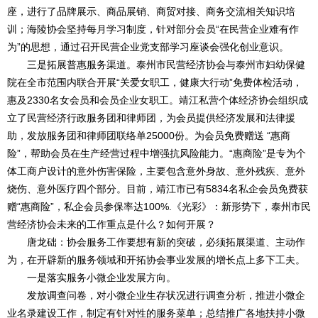
座，进行了品牌展示、商品展销、商贸对接、商务交流相关知识培
训；海陵协会坚持每月学习制度，针对部分会员“在民营企业难有作
为”的思想，通过召开民营企业党支部学习座谈会强化创业意识。
三是拓展普惠服务渠道。泰州市民营经济协会与泰州市妇幼保健
院在全市范围内联合开展“关爱女职工，健康大行动”免费体检活动，
惠及2330名女会员和会员企业女职工。靖江私营个体经济协会组织成
立了民营经济行政服务团和律师团，为会员提供经济发展和法律援
助，发放服务团和律师团联络单25000份。为会员免费赠送 “惠商
险”，帮助会员在生产经营过程中增强抗风险能力。“惠商险”是专为个
体工商户设计的意外伤害保险，主要包含意外身故、意外残疾、意外
烧伤、意外医疗四个部分。目前，靖江市已有5834名私企会员免费获
赠“惠商险”，私企会员参保率达100%.《光彩》：新形势下，泰州市民
营经济协会未来的工作重点是什么？如何开展？
唐龙础：协会服务工作要想有新的突破，必须拓展渠道、主动作
为，在开辟新的服务领域和开拓协会事业发展的增长点上多下工夫。
一是落实服务小微企业发展方向。
发放调查问卷，对小微企业生存状况进行调查分析，推进小微企
业名录建设工作，制定有针对性的服务菜单；总结推广各地扶持小微