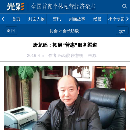
首页
封面人物
资讯
封面故事
经管
小个专党建
返回
>
+
协会
会长访谈
字
唐龙础：拓展“普惠”服务渠道
2016-4-5 作者:冯晓霞 段慧明 来源: