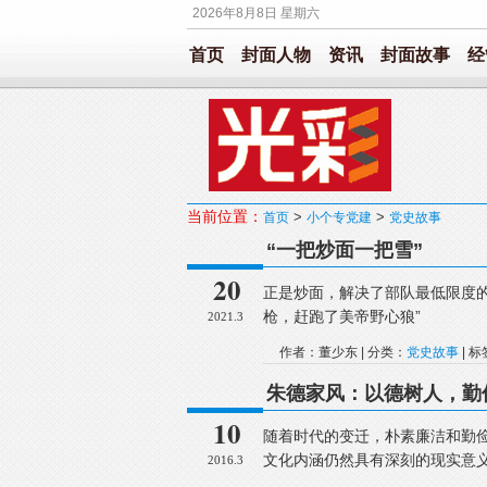
2026年8月8日 星期六
首页
封面人物
资讯
封面故事
经
当前位置：
>
>
首页
小个专党建
党史故事
“一把炒面一把雪”
20
正是炒面，解决了部队最低限度的
枪，赶跑了美帝野心狼”
2021.3
作者：董少东 | 分类：
党史故事
| 
朱德家风：以德树人，勤
10
随着时代的变迁，朴素廉洁和勤
文化内涵仍然具有深刻的现实意
2016.3