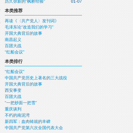
历久弥新的“枫桥经验”
01-07
本类推荐
再读《〈共产党人〉发刊词》
毛泽东论“改造我们的学习”
开国大典背后的故事
南昌起义
百团大战
“红船会议”
本类排行
“红船会议”
中国共产党历史上著名的三大战役
开国大典背后的故事
西安事变
百团大战
“一把炒面一把雪”
重庆谈判
不朽的南泥湾
新四军：血肉铸就的丰碑
中国共产党第六次全国代表大会