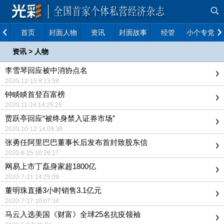
首页
封面人物
资讯
封面故事
经管
小个专党建
资讯
>
人物
李雪琴回应被中消协点名
2020-12-15 9:13:58
钟睒睒首登百富榜
2020-11-24 14:25:25
贾跃亭回应“被终身禁入证券市场”
2020-10-12 14:09:38
张勇任阿里巴巴董事长后发布首封致股东信
2020-8-25 10:26:17
网易上市丁磊身家超1800亿
2020-7-21 14:25:09
董明珠直播3小时销售3.1亿元
2020-7-17 10:07:34
马云入选美国《财富》全球25名抗疫领袖