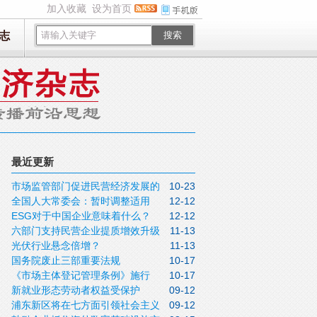
加入收藏
设为首页
志
搜索
最近更新
市场监管部门促进民营经济发展的
10-23
全国人大常委会：暂时调整适用
12-12
若干举措
ESG对于中国企业意味着什么？
12-12
《中华人民共和国计量法》有关规定
六部门支持民营企业提质增效升级
11-13
光伏行业悬念倍增？
11-13
国务院废止三部重要法规
10-17
《市场主体登记管理条例》施行
10-17
新就业形态劳动者权益受保护
09-12
浦东新区将在七方面引领社会主义
09-12