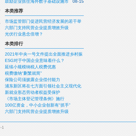
鼓励企业抓住海外数字基础设施市
08-15
现代化建设新征程
场机遇
本类推荐
市场监管部门促进民营经济发展的若干举
六部门支持民营企业提质增效升级
措
光伏行业悬念倍增？
本类排行
2021年中央一号文件提出全面推进乡村振
ESG对于中国企业意味着什么？
兴
延续小规模纳税人税费优惠
税费缴纳“删繁就简”
保险公司须披露企业偿付能力
浦东新区将在七方面引领社会主义现代化
新就业形态劳动者权益受保护
建设新征程
《市场主体登记管理条例》施行
100亿资金，中小企业创新有“抓手”
六部门支持民营企业提质增效升级
-1