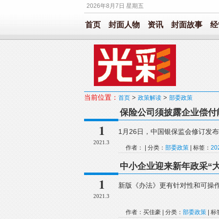
2026年8月7日 星期五
首页
封面人物
资讯
封面故事
经
当前位置：
>
>
首页
政策解读
部委政策
保险公司须披露企业偿付
1
1月26日，中国银保监会修订发
2021.3
作者： | 分类：
部委政策
| 标签：
2
中小企业迎来新年政采“大
1
新版《办法》更有针对性和可操作
2021.3
作者：买佳豪 | 分类：
部委政策
| 