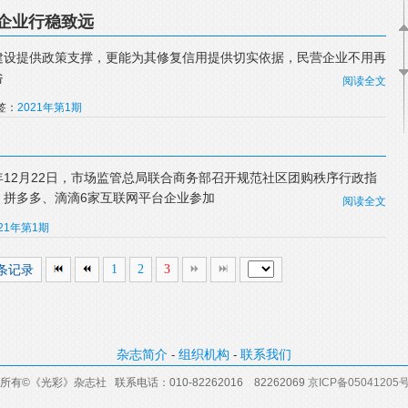
企业行稳致远
建设提供政策支撑，更能为其修复信用提供切实依据，民营企业不用再
咎
阅读全文
标签：
2021年第1期
0年12月22日，市场监管总局联合商务部召开规范社区团购秩序行政指
、拼多多、滴滴6家互联网平台企业参加
阅读全文
021年第1期
4条记录
1
2
3
杂志简介
组织机构
联系我们
-
-
所有
©
《光彩》杂志社 联系电话：
010-82262016
82262069
京ICP备05041205号