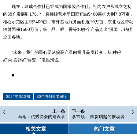
现在，玖成合作社已经成为国家级合作社。社内农户从成立之初
的38户发展到176户，直接经营水旱田面积由5400亩扩大到7.8万亩，
核心示范区面积2400亩，市外基地服务面积近10万亩，东北地区带动
辐射面积1500万亩；极、品、鲜、香等10多个产品走出“深闺”，销往
全国各地。
“未来，我们的重心要从提高产量向提升品质转变，从‘种得
好’向‘卖得好’转变。”袁胜海说。
■
2024年第12期
30年与创业者同行
上一条
下一条
马阐：优秀协会的建设者
李常顺： 国货崛起的推动者
相关文章
热门文章