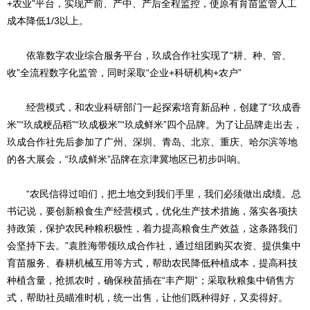
+农业”平台，实现产前、产中、产后全程监控，使原有育苗监管人工
成本降低1/3以上。
依靠数字农业综合服务平台，玖成合作社实现了“耕、种、管、
收”全流程数字化监管，同时采取“企业+科研机构+农户”
经营模式，和农业科研部门一起探索培育新品种，创建了“玖成香
米”“玖成粳品稻”“玖成极米”“玖成鲜米”四个品牌。为了让品牌走出去，
玖成合作社先后参加了广州、深圳、青岛、北京、重庆、哈尔滨等地
的各大展会，“玖成鲜米”品牌在京津冀地区已初步叫响。
“农民信得过咱们，把土地交到我们手里，我们必须做出成绩。总
书记说，要创新粮食生产经营模式，优化生产技术措施，落实各项扶
持政策，保护农民种粮积极性，着力提高粮食生产效益，这条路我们
会坚持下去。”袁胜海带领玖成合作社，通过组团购买农资、提供集中
育苗服务、春耕机械互用等方式，帮助农民降低种植成本，提高科技
种植含量，抢抓农时，确保秧苗插在“丰产期”；采取秋粮集中销售方
式，帮助社员瞄准时机，统一出售，让他们既种得好，又卖得好。