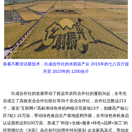
靠着不断尝试新技术，玖成合作社的水稻亩产从 2015年的七八百斤提
升至 2023年的 1200余斤
玖成合作社的发展带动了抚远市农民合作社的蓬勃兴起，全市先
后成立了高效农业合作社联社等35个农业合作社，合作社总数达213
个，落实“互联网+”高标准绿色有机种植示范基地13个，创建高产核心
区7处1.15万亩，带动绿色食品生产基地提档升级，全市绿色有机食品
认证面积达到100万亩。形成了“科技+仓储+服务+特色+品牌+加工”的
经营模纪念《光彩》杂志创刊30周年特别策划·企业家风采式，带动农