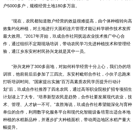
户5000多户，规模经营土地180多万亩。
“现在，农民都知道散户经营的效益很难提高，由个体种植转向高
效集约化种植，对土地进行大面积连片管理才能让科学耕作技术发挥
最大效用。”2017年开始，玖成合作社同抚远农业技术推广中心合
作，通过组织不定期现场培训，带动农民学习先进种植技术和管理经
验，通江乡东安村村民孙兴龙就是其中一员。
“孙兴龙种了300多亩地，对如何科学经营十分上心，我们办的培
训班，他前前后后参加了三四次。东安村毗邻合作社，小伙子总跑来
打听培训时间。”国家提出实施“百万高素质农民学历提升行动计
划”后，玖成合作社推荐了四名农民，通过高等职业院校扩招专项招生
计划读上了大专。“培养新型农民是趋势，合作社要发展现代农业，技
术、管理、人才缺一不可。”袁胜海说，玖成合作社希望能深化与育种
单位的合作，利用数字化服务平台和现代化智能设备培育出适合本地
种植的水稻新品种，并逐步扩大种植面积，带动周边地区水稻产量大
幅提升。