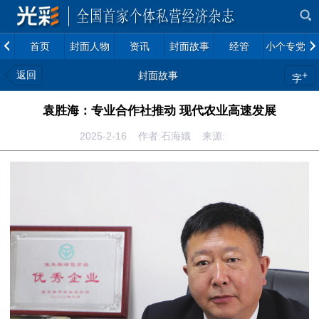
首页
封面人物
资讯
封面故事
经管
小个专党建
返回
+
封面故事
字
袁胜海：专业合作社推动 现代农业高速发展
2025-2-16 作者:石海娥 来源: