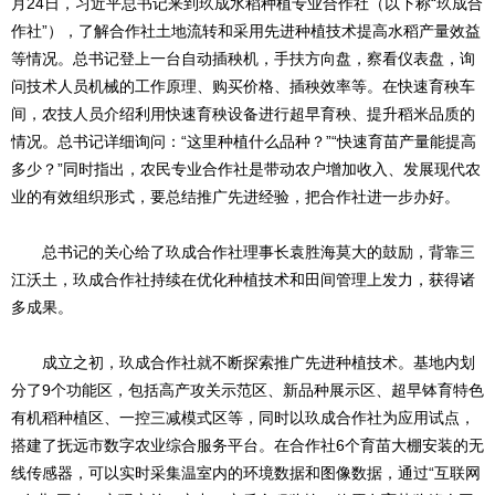
月24日，习近平总书记来到玖成水稻种植专业合作社（以下称“玖成合
作社”），了解合作社土地流转和采用先进种植技术提高水稻产量效益
等情况。总书记登上一台自动插秧机，手扶方向盘，察看仪表盘，询
问技术人员机械的工作原理、购买价格、插秧效率等。在快速育秧车
间，农技人员介绍利用快速育秧设备进行超早育秧、提升稻米品质的
情况。总书记详细询问：“这里种植什么品种？”“快速育苗产量能提高
多少？”同时指出，农民专业合作社是带动农户增加收入、发展现代农
业的有效组织形式，要总结推广先进经验，把合作社进一步办好。
总书记的关心给了玖成合作社理事长袁胜海莫大的鼓励，背靠三
江沃土，玖成合作社持续在优化种植技术和田间管理上发力，获得诸
多成果。
成立之初，玖成合作社就不断探索推广先进种植技术。基地内划
分了9个功能区，包括高产攻关示范区、新品种展示区、超早钵育特色
有机稻种植区、一控三减模式区等，同时以玖成合作社为应用试点，
搭建了抚远市数字农业综合服务平台。在合作社6个育苗大棚安装的无
线传感器，可以实时采集温室内的环境数据和图像数据，通过“互联网