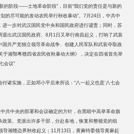
新的阶段——土地革命阶段”，目前“我们党的责任是与新的
计划的尽可能的发动农民举行秋收暴动”。7月24日，中共中
，进一步对武汉国民党中央和国民政府进行谴责；同时，苏
明退出武汉国民政府。8月1日又举行南昌起义，打响了武装
中国共产党独立领导革命战争、创建人民军队和武装夺取政
《关于湘鄂粤赣四省农民收秋暴动大纲》，决定在四省首先举
七会议”
诸实施，正如邓小平后来所说：“八一起义也是‘八七会
中共中央的部署和会议确定的方针，在黑暗中高举革命旗
杀政策。党派出许多干部，分赴各地，恢复和整顿党的组
领导湘赣边界秋收起义；11月13日，黄麻特委领导黄麻起