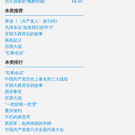
历久弥新的“枫桥经验”
01-07
本类推荐
再读《〈共产党人〉发刊词》
毛泽东论“改造我们的学习”
开国大典背后的故事
南昌起义
百团大战
“红船会议”
本类排行
“红船会议”
中国共产党历史上著名的三大战役
开国大典背后的故事
西安事变
百团大战
“一把炒面一把雪”
重庆谈判
不朽的南泥湾
新四军：血肉铸就的丰碑
中国共产党第六次全国代表大会