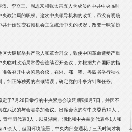
李维汉、李立三、周恩来和张太雷五人为成员的中共中央临时
中央政治局的职权。这次中央领导机构的改组，虽没有明确
中共开始改变右倾机会主义统治中央的状况，改变一味妥协
区大肆屠杀共产党人和革命群众，致使中国革命遭受严重
中央临时政治局常委会连续召开会议，并根据共产国际的指
，准备召开中央紧急会议，在湘、鄂、赣、粤四省举行秋收
训，纠正陈独秀的右倾错误，确定党的斗争方针和任务。
于7月28日举行的中央紧急会议延期到8月7日，并因不
集在武汉的与会者参加会议。出席会议的有中央委员10人，
，青年团代表3人，以及湖南、湖北和中央军委代表各1人和
有20余人，但因环境险恶，中央内部交通花了三天时间才将