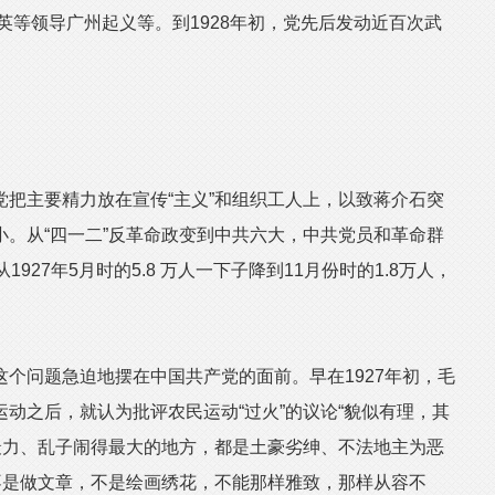
剑英等领导广州起义等。到1928年初，党先后发动近百次武
主要精力放在宣传“主义”和组织工人上，以致蒋介石突
。从“四一二”反革命政变到中共六大，中共党员和革命群
927年5月时的5.8 万人一下子降到11月份时的1.8万人，
问题急迫地摆在中国共产党的面前。早在1927年初，毛
动之后，就认为批评农民运动“过火”的议论“貌似有理，其
最力、乱子闹得最大的地方，都是土豪劣绅、不法地主为恶
不是做文章，不是绘画绣花，不能那样雅致，那样从容不