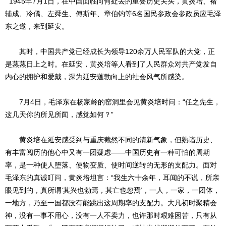
1945年7月1日，在中国面临向何处去的重要历史关头，黄炎培、褚
辅成、冷僪、左舜生、傅斯年、章伯钧等6名国民参政会参政员应毛泽
东之邀，来到延安。
其时，中国共产党已经成长为领导120余万人民军队的大党，正
是蒸蒸日上之时。在延安，黄炎培等人看到了人民群众对共产党发自
内心的拥护和爱戴，深为延安蓬勃向上的社会风气所感染。
7月4日，毛泽东在杨家岭的窑洞里会见黄炎培时问：“任之先生，
这几天你的所见所闻，感觉如何？”
黄炎培在延安感受到与重庆截然不同的清新气象，但熟谙历史、
有丰富阅历的他心中又有一团疑虑——中国历史有一种可怕的周期
率，是一种使人堕落、使物变质、使时间逆转的无形的支配力。面对
毛泽东的真诚叮问，黄炎培坦言：“我生六十余年，耳闻的不说，所亲
眼见到的，真所谓‘其兴也勃焉，其亡也忽焉’，一人，一家，一团体，
一地方，乃至一国都没有能跳出这周期率的支配力。大凡初时聚精会
神，没有一事不用心，没有一人不卖力，也许那时艰难困苦，只有从