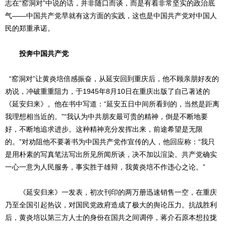
志在“窑洞对”中说的话，并非随口而谈，而是有着非常坚实的政治底
气——中国共产党早就有这方面的实践，这也是中国共产党对中国人
民的郑重承诺。
投奔中国共产党
“窑洞对”让黄炎培倍感振奋，从延安回到重庆后，他不顾亲朋好友的
劝说，冲破重重阻力，于1945年8月10日在重庆出版了自己著述的
《延安归来》。他在书中写道：“延安五日中间所看到的，当然是距离
我理想相当近的。”“我认为中共朋友最可贵的精神，倒是不断地要
好，不断地追求进步。这种精神充分发挥出来，前途希望是无限
的。”对劝阻他不要著书为中国共产党作宣传的人，他回应称：“我只
是用朴素的写真笔法写出所见所闻所谈，决不加以渲染。共产党确实
一心一意为人民服务，事实胜于雄辩，我黄炎培不作违心之论。”
《延安归来》一发表，初次刊印的两万册迅速销售一空，在重庆
乃至全国引起热议，对国民党政府造成了极大的舆论压力。抗战胜利
后，黄炎培以第三方人士的身份在国共之间调停，蒋介石原本想拉拢