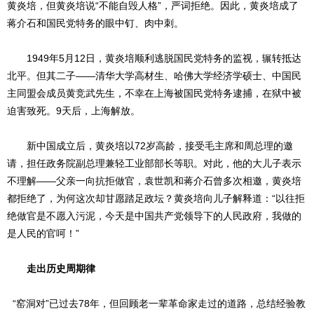
黄炎培，但黄炎培说“不能自毁人格”，严词拒绝。因此，黄炎培成了
蒋介石和国民党特务的眼中钉、肉中刺。
1949年5月12日，黄炎培顺利逃脱国民党特务的监视，辗转抵达
北平。但其二子——清华大学高材生、哈佛大学经济学硕士、中国民
主同盟会成员黄竞武先生，不幸在上海被国民党特务逮捕，在狱中被
迫害致死。9天后，上海解放。
新中国成立后，黄炎培以72岁高龄，接受毛主席和周总理的邀
请，担任政务院副总理兼轻工业部部长等职。对此，他的大儿子表示
不理解——父亲一向抗拒做官，袁世凯和蒋介石曾多次相邀，黄炎培
都拒绝了，为何这次却甘愿踏足政坛？黄炎培向儿子解释道：“以往拒
绝做官是不愿入污泥，今天是中国共产党领导下的人民政府，我做的
是人民的官呵！”
走出历史周期律
“窑洞对”已过去78年，但回顾老一辈革命家走过的道路，总结经验教