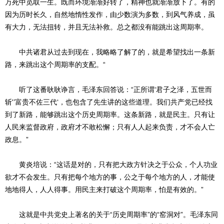
万死中觅取一生。既而环境渐渐好转了，精神也就渐渐放下了。有的
因为历时长久，自然地惰性发作，由少数演为多数，到风气养成，虽
有大力，无法扭转，并且无法补救。总之都没有能跳出这周期率。
中共诸君从过去到现在，我略略了解了的，就是希望找出一条新
路，来跳出这个周期率的支配。“
听了这番耿耿诤言，毛泽东回答说：“正所谓‘君子之泽，五世而
斩'’富贵不佐三代‘，也包含了先生讲的这些道理。我们共产党已经找
到了新路，能够跳出这个历史周期率。这条新路，就是民主。只有让
人民来监督政府，政府才不敢松懈；只有人人起来负责，才不会人亡
政息。”
黄炎培说：“这话是对的，只有把大政方针决之于公众，个人功业
欲才不会发生。只有把每个地方的事，公之于每个地方的人，才能使
地地得人，人人得事。用民主来打破这个周期率，怕是有效的。”
这就是中共党史上著名的关于“历史周期率”的“窑洞对”。毛泽东同