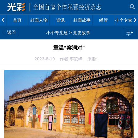
首页
封面人物
资讯
封面故事
经管
小个专党建
返回
>
+
小个专党建
党史故事
字
重温“窑洞对”
2023-8-19 作者:李凌峰 来源: