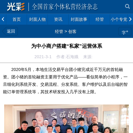
首页
封面人物
资讯
封面故事
经管
小个专党建
返回
>
+
经管
创客
字
为中小商户搭建“私家”运营体系
2021-3-1 作者:石海娥 来源:
2020年5月，本地生活交易平台团小猪完成近千万元的首轮融
资。团小猪的首轮融资主要用于优化产品——看似简单的小程序，一
旦细化到系统开发、交易流程、分发系统、客户维护以及后台端的智
能订单管理系统等，其技术研发投入几乎没有上限。