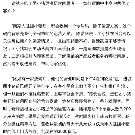
这就带给了团小猪更深层次的思考——如何帮助中小商户留住老
客户？
“商家入驻团小猪后，都会收到一个专属码，除了运营方案，这个
码的背后是我们全程协助的运营人员。”陈爱丽说，团小猪在后台可以
关注每位商户的运营情况，一旦出现销量不好、群活跃度不够等情
况，团小猪就会主动从两方面着手解决：一是追溯数据是否出现偏
差，二是根据群内顾客反馈，了解店铺的产品或者服务有哪些问题，
然后提出改进建议，帮助商家优化。
“比如有一家烧烤店，他们的营业时间是下午4点到凌晨2点，进驻
团小猪前已经开了半年多，在各个平台上做了不少广告和推广引流，
但一旦他们不推优惠套餐，上客率就会下滑。”陈爱丽说，进驻团小猪
并开始使用配套的运营方案后，烧烤店慢慢留住了一些前端顾客。同
时，烧烤店根据团小猪提供的运营方案，陆续建起3个单群人数为200
人左右的群，采用定期推送店铺活动、激励顾客打卡或者拉新累计积
分兑换优惠等方法，营收从最初的每天十几元钱（仅为刚入驻团小猪
时的线上门店营收）到现在的3000多元。