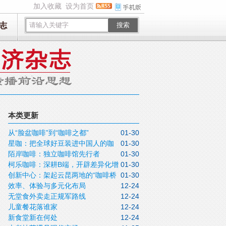
加入收藏
设为首页
志
搜索
本类更新
从“脸盆咖啡”到“咖啡之都”
01-30
星咖：把全球好豆装进中国人的咖
01-30
陌岸咖啡：独立咖啡馆先行者
01-30
啡杯
柯乐咖啡：深耕B端，开辟差异化增
01-30
创新中心：架起云昆两地的“咖啡桥
01-30
长之路
效率、体验与多元化布局
12-24
梁”
无堂食外卖走正规军路线
12-24
儿童餐花落谁家
12-24
新食堂新在何处
12-24