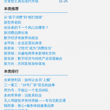
古老技艺遇见现代市场
11-25
本类推荐
从“面子消费”到“精打细算”
新型养老院
创业者的下一个风口在哪里？
新消费品牌出海
数字经济有效带动就业
金罕岗：企业还需自身强
新群体：“Z世代”成为“消费担当”
新营销：兴趣电商带来新增长空间
新实体：数字经济与传统产业深度融合
新方向：共同富裕加快落地
本类排行
全家便利店：如何让会员“上瘾”
三一重工：“18号厂房”背后的故事
周为号：不能让一个党员掉队
多肉寄养师：治愈系职业
无人驾驶技术有待突破——专访北航交通
颐而康：善心+服务铸就健康品牌
科学与工程学院副院长青年长江学者田大