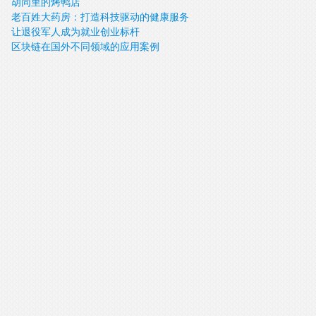
胡同里的烤鸭店
新教授
老百姓大药房：打造科技驱动的健康服务
让退役军人成为就业创业标杆
平台
区块链在国外不同领域的应用案例