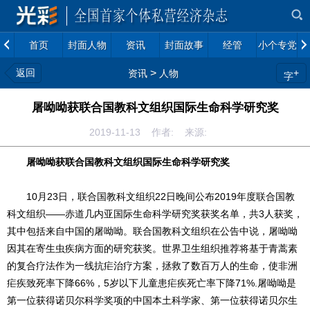
首页
封面人物
资讯
封面故事
经管
小个专党建
返回
>
+
资讯
人物
字
屠呦呦获联合国教科文组织国际生命科学研究奖
2019-11-13 作者: 来源:
屠呦呦获联合国教科文组织国际生命科学研究奖
10月23日，联合国教科文组织22日晚间公布2019年度联合国教
科文组织——赤道几内亚国际生命科学研究奖获奖名单，共3人获奖，
其中包括来自中国的屠呦呦。联合国教科文组织在公告中说，屠呦呦
因其在寄生虫疾病方面的研究获奖。世界卫生组织推荐将基于青蒿素
的复合疗法作为一线抗疟治疗方案，拯救了数百万人的生命，使非洲
疟疾致死率下降66%，5岁以下儿童患疟疾死亡率下降71%.屠呦呦是
第一位获得诺贝尔科学奖项的中国本土科学家、第一位获得诺贝尔生