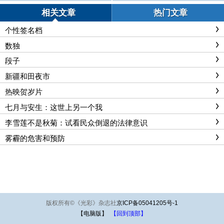
方解约属违法
相关文章
热门文章
个性签名档
数独
段子
新疆和田夜市
热映贺岁片
七月与安生：这世上另一个我
李雪莲不是秋菊：试看民众倒退的法律意识
雾霾的危害和预防
版权所有
©
《光彩》杂志社
京ICP备05041205号-1
【电脑版】
【回到顶部】