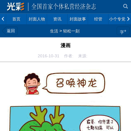
首页
封面人物
资讯
封面故事
经管
小个专党建
返回
>
+
生活
轻松一刻
字
漫画
2016-10-31 作者: 来源: