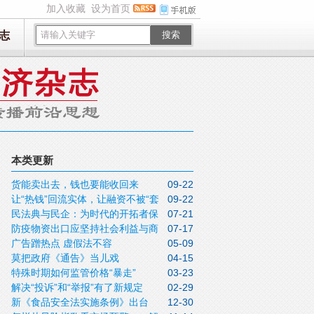
加入收藏
设为首页
志
搜索
本类更新
货能卖出去，钱也要能收回来
09-22
让“热钱”回流实体，让融资不被“套
09-22
民法典与民企：为时代的开拓者保
07-21
路”
防疫物资出口应坚持社会利益与商
07-17
驾护航
广告蹭热点 虚假法不容
05-09
业利益共赢
莫把政府《通告》当儿戏
04-15
特殊时期如何监管价格“暴走”
03-23
解决“投诉”和“举报”有了新规定
02-29
新《食品安全法实施条例》出台
12-30