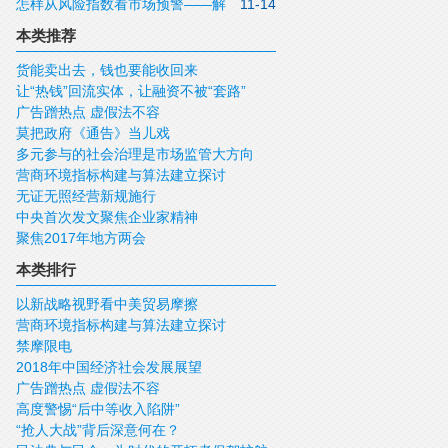
怎样从风险指数看市场预警——解
11-14
读《中国上市公司法律风险指数报告》
本类推荐
货能卖出去，钱也要能收回来
让“热钱”回流实体，让融资不被“套路”
广告蹭热点 虚假法不容
莫把政府《通告》当儿戏
多元参与的社会治理是市场监管大方向
营商环境指标构建与算法建立探讨
无证无照经营新规施行
中央首次发文聚焦企业家精神
聚焦2017年地方两会
本类排行
以新战略视野看中美贸易摩擦
营商环境指标构建与算法建立探讨
禁摩限电
2018年中国经济社会发展展望
广告蹭热点 虚假法不容
高度警惕“后中等收入陷阱”
“抢人大战”背后深意何在？