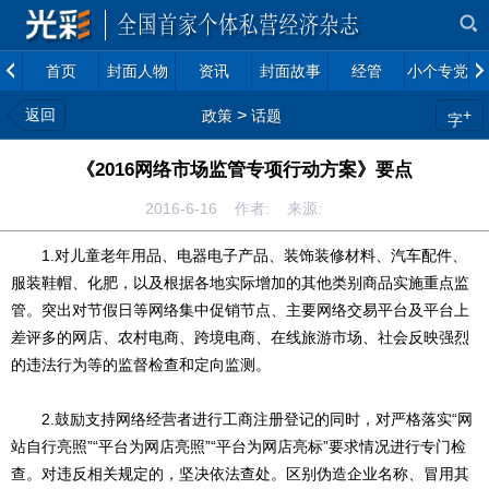
首页
封面人物
资讯
封面故事
经管
小个专党建
返回
>
+
政策
话题
字
《2016网络市场监管专项行动方案》要点
2016-6-16 作者: 来源:
1.对儿童老年用品、电器电子产品、装饰装修材料、汽车配件、
服装鞋帽、化肥，以及根据各地实际增加的其他类别商品实施重点监
管。突出对节假日等网络集中促销节点、主要网络交易平台及平台上
差评多的网店、农村电商、跨境电商、在线旅游市场、社会反映强烈
的违法行为等的监督检查和定向监测。
2.鼓励支持网络经营者进行工商注册登记的同时，对严格落实“网
站自行亮照”“平台为网店亮照”“平台为网店亮标”要求情况进行专门检
查。对违反相关规定的，坚决依法查处。区别伪造企业名称、冒用其