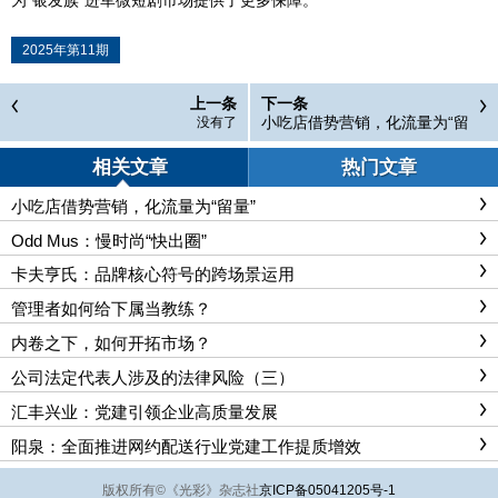
为“银发族”进军微短剧市场提供了更多保障。
2025年第11期
上一条
下一条
小吃店借势营销，化流量为“留
没有了
量”
相关文章
热门文章
小吃店借势营销，化流量为“留量”
Odd Mus：慢时尚“快出圈”
卡夫亨氏：品牌核心符号的跨场景运用
管理者如何给下属当教练？
内卷之下，如何开拓市场？
公司法定代表人涉及的法律风险（三）
汇丰兴业：党建引领企业高质量发展
阳泉：全面推进网约配送行业党建工作提质增效
版权所有
©
《光彩》杂志社
京ICP备05041205号-1