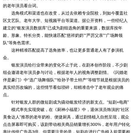
的老年演员看台词。
选角模式和渠道也在改变，从过去依赖专业院校，到如今覆盖社
区文艺队、老年大学、短视频平台等渠道。据公开资料，一些经纪人
建立的“银发演员数据库”已成为剧组选角的重要来源，数据库按年
龄、形象、特长分类，能快速匹配“慈祥奶奶”“严厉父亲”“广场舞领
队”等角色需求。
这种精准匹配提高了选角效率，也让更多普通老人有了参演机
会。
银发演员给行业带来的变化不止于此，在剧本创作阶段，不少剧
组会邀请老年演员参与讨论，根据老年人的视角调整剧情。《闪婚老
伴是豪门》中“选广场舞领队”“给孙子带土特产”等细节就是根据演员的
真实经历改编的，这些情节看似琐碎，却精准击中了老年观众的痛
点。
针对银发人群的微短剧成为撬动银发经济的新支点。“短剧+电商”
模式率先实现突破，在《厨神小福星》中，退休演员饰演的“社区
美食达人”推荐的老年奶粉、便捷厨具，通过剧情植入自然呈现，观众
点击屏幕即可购买，该剧带动相关商品销量增长300%，老年用户转化
率比传统广告高3倍。但需要注意的是，短剧在进行广告植入前需要相