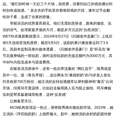
品。“最忙的时候一天赶三个片场，虽然累，但看到自己的戏份播出时
特别有成就感。” 袁吉衣的手机里存着每部戏的片段，逢年过节会翻
给孙子看，这成了全家的骄傲。
草根演员的优势显而易见。他们无需刻意扮老，眼角的皱纹、说
话的语气、处理家庭矛盾的方式，都是岁月沉淀的“自然演技”。
WETRUE最新数据显示，2024年8月27日《闪婚老伴是豪门》上线后
有5天连续登顶热度榜。截至9月5日，该剧的累计播放量达到了3.6
亿。其剧本监制花卷向媒体透露，《闪婚老伴是豪门》是“听花岛”春
节后最挣钱的一部短剧，彼时这部短剧的充值总额约为3000万元，其
中80%为投流成本与渠道费用。
在银发演员群体中，还有一批自带流量的 “网红选手”，陈秀就是
其中一位。据《青岛早报》，这位网名为“暴躁奶奶”的70岁老人曾在
抖音收获700万粉丝，她主演的反转短视频常以犀利眼神和“毒舌”台词
开场，结尾却尽显温情，比如赶走躲雨路人实为阻止偷拍、呵斥摊贩
实则是帮其躲避城管检查，这种“反差感”
让她备受关注。
MCN机构发现这一热点，便将陈秀推向微短剧市场。2023年，她
主演的《拜托啦奶奶》上线即爆火。剧中，她饰演的农村奶奶面对娇