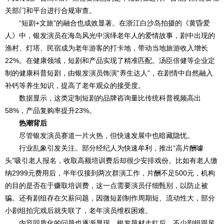
关部门和平台进行合规审查。
“短剧+文旅”的融合也成效显著。在浙江白沙岛拍摄的《黄昏爱
人》中，银发演员在海岛风光中演绎老年人的爱情故事，剧中出现的
渔村、灯塔、民宿成为老年游客的打卡地，带动当地旅游收入增长
22%。在健康领域，短剧和产品实现了精准匹配。汤臣倍健等企业定
制的健康科普短剧，由银发演员饰演“养生达人”，在剧情中自然融入
补钙等养生知识，提高了老年观众的接受度。
数据显示，这类定制短剧的品牌咨询量比传统科普视频高出
58%，产品复购率提升23%。
热潮背后
尽管银发演员赛道一片火热，但快速发展中也暗藏隐忧。
行业乱象引发关注。部分经纪人为快速牟利，推出“高片酬噱
头”吸引老人报名，收取高额培训费后却很少安排戏份。比如有老人缴
纳2999元费用后，半年仅接到两次群演工作，片酬不足500元，机构
的目的是否在于赚取培训费，这一点需要演员仔细甄别，以防止被
骗。还有剧组存在欠薪问题，因微短剧制作周期短、流动性大，部分
小剧组拍完戏后就失联了，老年演员维权困难。
内容同质化的问题也逐渐显现。银发题材走红后，不少剧组跟风