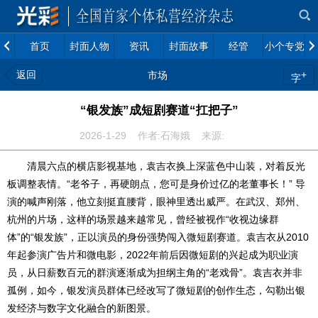
首页
封面人物
资讯
封面故事
经管
小个专党建
返回
+
市场
字
“银发族”成短剧赛道“扛把子”
2026-1-29 作者:石海娥 来源:
清晨六点的横店影视基地，袁吉衣换上深蓝色中山装，对着反光
板调整表情。“老爷子，再硬朗点，您可是身价过亿的老董事长！” 导
演的喊声刚落，他立刻挺直腰背，眼神里透出威严。在武汉、郑州、
杭州的片场，这样的场景越来越常见，曾经被视作“收视边缘群
体”的“银发族”，正以演员的身份强势闯入微短剧赛道。袁吉衣从2010
年起参演广告片和微电影，2022年前后因微短剧的兴起成为职业演
员，从日薪数百元的群演逐渐成为担纲主角的“老戏骨”。袁吉衣并非
孤例，如今，银发演员群体已经改写了微短剧的创作生态，勾勒出银
发经济与数字文化融合的新图景。