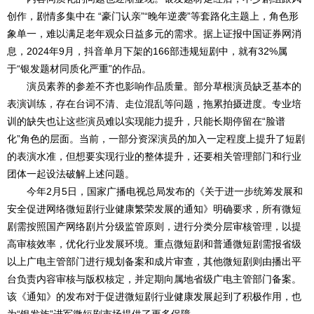
创作，剧情多集中在 “豪门认亲”“晚年逆袭”等套路化主题上，角色形
象单一，难以满足老年观众日益多元的需求。据上证报中国证券网消
息，2024年9月，抖音单月下架的166部违规短剧中，就有32%属
于“银发题材同质化严重”的作品。
演员素养的参差不齐也影响作品质量。部分草根演员缺乏基本的
表演训练，存在台词不清、走位混乱等问题，拖累拍摄进度。专业培
训的缺失也让这些演员难以实现能力提升，只能长期停留在“脸谱
化”角色的层面。当前，一部分资深演员的加入一定程度上提升了短剧
的表演水准，但想要实现行业的整体提升，还要相关管理部门和行业
团体一起设法破解上述问题。
今年2月5日，国家广播电视总局发布的《关于进一步统筹发展和
安全促进网络微短剧行业健康繁荣发展的通知》明确要求，所有微短
剧需按照国产网络剧片分级监管原则，进行分类分层审核管理，以提
高审核效率，优化行业发展环境。重点微短剧和普通微短剧需报省级
以上广电主管部门进行规划备案和成片审查，其他微短剧则由播出平
台负责内容审核与版权核定，并定期向属地省级广电主管部门备案。
该《通知》的发布对于促进微短剧行业健康发展起到了积极作用，也