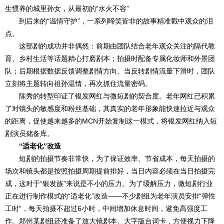
生惯养的城里孙女，从最初的“水火不容”
到后来的“温情守护”，一系列啼笑皆非的故事精准戳中观众的泪
点。
这部剧的成功并非偶然：前期由团队结合老年观众关注的隔代教
育、乡村生活等话题精心打磨剧本；拍摄时配备专属化妆师和外景团
队；后期根据数据反馈调整剧情方向。当反转剧情流量下滑时，团队
立刻将主题转向祖孙温情，再次抓住流量密码。
陈秀的转型印证了银发网红与微短剧的契合度。老年网红已积累
了对镜头的敏感度和粉丝基础，其真实的老年形象能快速拉近与观众
的距离，促使越来越多的MCN开始复制这一模式，将银发网红纳入短
剧演员储备库。
“适老化”改造
短剧的拍摄节奏非常快，为了保证效率、节省成本，每天拍摄的
场次和镜头都是按照拍摄周期提前排好，当日内容必须在当日拍摄完
成，这对于“银发族”来说是不小的压力。为了缓解压力，微短剧行业
正在进行制作模式的“适老化”改造——不少剧组为老年演员安排“弹性
工时”，每天拍摄不超过6小时，中间增加休息时间，避免高强度工
作。郑州某剧组还准备了放大镜剧本、大字版台词卡，方便视力下降