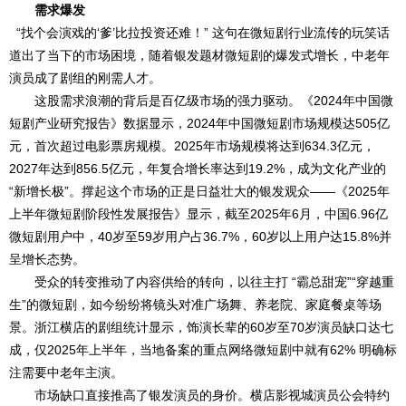
需求爆发
“找个会演戏的‘爹’比拉投资还难！” 这句在微短剧行业流传的玩笑话
道出了当下的市场困境，随着银发题材微短剧的爆发式增长，中老年
演员成了剧组的刚需人才。
这股需求浪潮的背后是百亿级市场的强力驱动。《2024年中国微
短剧产业研究报告》数据显示，2024年中国微短剧市场规模达505亿
元，首次超过电影票房规模。2025年市场规模将达到634.3亿元，
2027年达到856.5亿元，年复合增长率达到19.2%，成为文化产业的
“新增长极”。撑起这个市场的正是日益壮大的银发观众——《2025年
上半年微短剧阶段性发展报告》显示，截至2025年6月，中国6.96亿
微短剧用户中，40岁至59岁用户占36.7%，60岁以上用户达15.8%并
呈增长态势。
受众的转变推动了内容供给的转向，以往主打 “霸总甜宠”“穿越重
生”的微短剧，如今纷纷将镜头对准广场舞、养老院、家庭餐桌等场
景。浙江横店的剧组统计显示，饰演长辈的60岁至70岁演员缺口达七
成，仅2025年上半年，当地备案的重点网络微短剧中就有62% 明确标
注需要中老年主演。
市场缺口直接推高了银发演员的身价。横店影视城演员公会特约