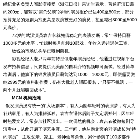
经纪业务负责人邬影潇接受《浙江日报》采访时表示，普通群演日薪
约200元，能驾驭“霸总父亲”的特约演员报价已达400至800元，部分
预算充足的短剧为找更高层次演技更好的演员，甚至喊出3000至5000
元高价。
72岁的武汉演员袁吉衣就凭借稳定的表演功底，常年保持日薪
1000多元的水平，忙碌时每月能接10部戏，年收入远超退休工资。
敏锐的市场机构早已嗅到商机。
影视经纪人老尹两年前转型做老年演员经纪，他通过短视频平台
发布招募信息，只要提供无美颜的自我介绍视频即可面试。经过简单
培训后，他旗下的银发演员日薪能达到1000—10000元，即便需要缴
纳2999元的资料制作费，仍有大批老人踊跃报名，“只要不挑活，一
两个月就能赚回成本”。
MCN 机构抢滩
银发演员没有统一的“入场剧本”，有人为圆年轻时的表演梦，有人为
补贴家用，有人为排解孤独。袁吉衣退休后随子女定居郑州，因年轻
时热爱文艺，常参加社区演出。一次偶然的机会，袁吉衣被微短剧导
演看中，从此开启了演艺生涯。三年间，他从跑龙套的群演成长为“特
约演员”，主攻父亲、家主、老神仙等角色，累计参演了100多部作