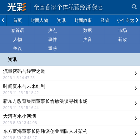
首页
封面人物
资讯
封面故事
经管
小个专党建
卷首语
热点
数据
市场
人物
事件
声音
新政
争议
重磅
资讯
流量密码与经营之道
2026-1-5 14:47:23
时间资本与未来红利
2025-11-25 15:18:42
新东方教育集团董事长俞敏洪谈寻找市场
2025-11-25 15:16:44
大河有水小河满
2025-8-30 13:44:08
东方富海董事长陈玮谈创业团队人才架构
2025-8-30 13:43:27