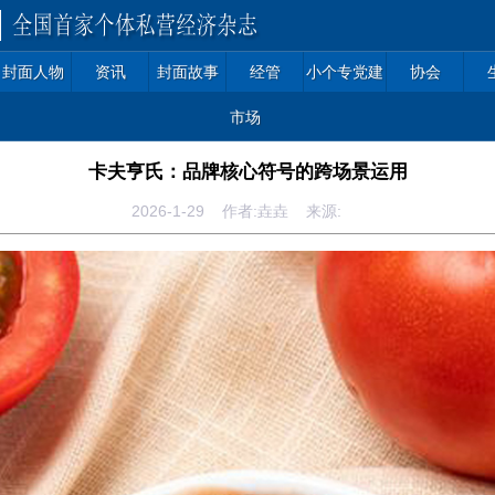
封面人物
资讯
封面故事
经管
小个专党建
协会
市场
卡夫亨氏：品牌核心符号的跨场景运用
2026-1-29 作者:垚垚 来源: