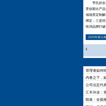
亨氏的全球
景创新比产品
域场景定制解
绑定；三是挖
快消品牌打破
2025年第11
管理者如何
内卷之下，
公司法定代
汇丰兴业：
阳泉：全面