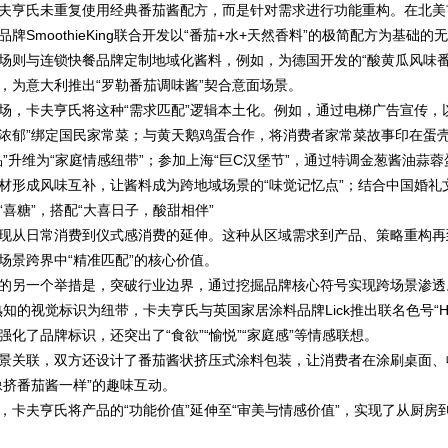
夫亨氏未重复使用经典番茄酱配方，而是针对需求进行功能重构。在北美
牌SmoothieKing联合开发以“番茄+水+天然香料”的极简配方为基础
场则与连锁快餐品牌定制地域化酱料，例如，为德国开发的“酸黄瓜风味番
，为意大利推出“罗勒番茄调味酱”契合意面场景。
卡夫亨氏将这种“需求匹配”逻辑本土化。例如，通过电梯广告宣传，以
浓郁”绑定国民家常菜；与黄天鹅鸡蛋合作，将消费者家常菜故事印在蛋
品”升维为“家庭情感纽带”；参加上海“巨C汉堡节”，通过特调金葱酱油蒜
材形成风味互补，让酱料成为跨地域场景的“味觉记忆点”；结合中国婚礼
“喜糖”，搭配“大喜日子，酸甜相伴”
从日常消费到仪式感消费的延伸。这种从区域需求到产品、策略重构再
场景跨界中“精准匹配”的核心价值。
另一个举措是，突破行业边界，通过挖掘品牌核心符号实现跨场景渗透
知的视觉标识为纽带，卡夫亨氏与英国家居涂料品牌Lick推出联名色号“Hei
强化了品牌标识，还突出了“食欲”“愉悦”“家庭感”等情感联想。
关联，双方还设计了番茄酱状挤压式涂料包装，让消费者在涂刷桌面、
像挤番茄酱一样”的趣味互动。
夫亨氏将产品的“功能价值”延伸至“审美与情感价值”，实现了从厨房