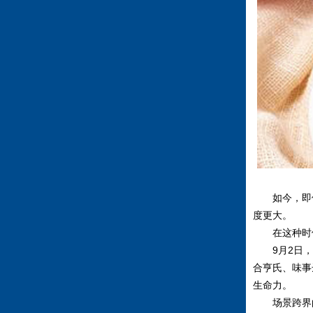
如今，即便
度更大。
在这种时候
9月2日，
合亨氏、味事
生命力。
场景跨界的