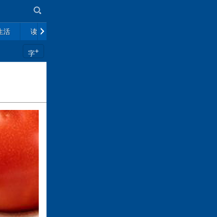
生活
读书
市场
政策解读
往期杂志
+
字