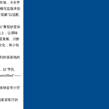
市场，卡夫亨
的无糖无盐版本饮
茄酱”以适配
“番茄炒蛋加
壳上，让调味
蓉蛋黄酱、川黔
文化，将小包
到价值落地的
。以“亨氏
nzRed”——
收纳盒等小空
到家居客厅的