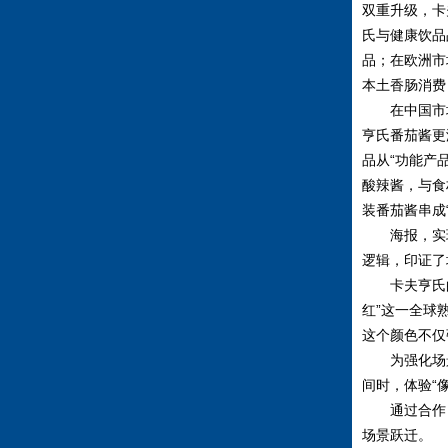
双重升级，卡
氏与健康饮品品
品；在欧洲市
本土香肠消费
在中国市场，
亨氏番茄酱更
品从“功能产
酸辣酱，与食
装番茄酱串成
海报，实现
逻辑，印证了
卡夫亨氏的
红”这一全球熟
这个颜色不仅
为强化场景
间时，体验“
通过合作，卡
场景跃迁。