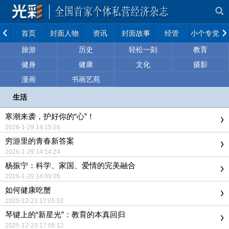
首页
封面人物
资讯
封面故事
经管
小个专党建
旅游
历史
轻松一刻
教育
健身
健康
文化
摄影
漫画
书画艺苑
生活
寒潮来袭，护好你的“心”！
2026-1-29 14:15:26
穷游里的青春新答案
2026-1-29 14:14:24
杨振宁：科学、家国、爱情的完美融合
2026-1-29 14:09:05
如何健康吃蟹
2025-12-23 17:05:52
琴键上的“新星光”：教育的本真回归
2025-12-23 17:05:12