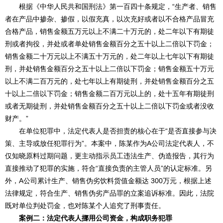
根据《中华人民共和国刑法》第一百四十条规定，“生产者、销售
者在产品中掺杂、掺假，以假充真，以次充好或者以不合格产品冒充
合格产品，销售金额五万元以上不满二十万元的，处二年以下有期徒
刑或者拘役，并处或者单处销售金额百分之五十以上二倍以下罚金；
销售金额二十万元以上不满五十万元的，处二年以上七年以下有期徒
刑，并处销售金额百分之五十以上二倍以下罚金；销售金额五十万元
以上不满二百万元的，处七年以上有期徒刑，并处销售金额百分之五
十以上二倍以下罚金；销售金额二百万元以上的，处十五年有期徒刑
或者无期徒刑，并处销售金额百分之五十以上二倍以下罚金或者没收
财产。”
在单位犯罪中，法定代表人是否担责的核心在于“是否直接参与决
策、主导或放任犯罪行为”。本案中，陈某作为A公司法定代表人，不
仅知晓原料过期问题，更主动指示员工违法生产、伪造报告，其行为
直接推动了犯罪的实施，符合“直接负责的主管人员”的认定标准。另
外，A公司累计生产、销售伪劣饮料货值金额达 300万元，根据上述
法律规定，符合生产、销售伪劣产品罪的立案追诉标准。因此，法院
既对单位判处罚金，也对陈某个人追究了刑事责任。
案例二：法定代表人挪用公司资金，构成职务犯罪