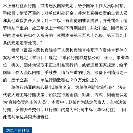
不正当利益而行贿，或者违反国家规定，给予国家工作人员以回扣、
手续费，情节严重的，对单位判处罚金，并对其直接负责的主管人员
和其他直接责任人员，处三年以下有期徒刑或者拘役，并处罚金；情
节特别严重的，处三年以上十年以下有期徒刑，并处罚金。因行贿取
得的违法所得归个人所有的，依照本法第三百八十九条、第三百九十
条的规定定罪处罚。”
根据《最高人民检察院关于人民检察院直接受理立案侦查案件立
案标准的规定（试行）》规定，“单位行贿罪是指公司、企业、事业单
位、机关、团体为谋取不正当利益而行贿，或者违反国家规定，给予
国家工作人员以回扣、手续费，情节严重的行为。涉嫌下列情形之一
的，应予立案：１。单位行贿数额在２０万元以上的……”
单位行贿罪的核心是“以单位名义、为单位利益实施行贿”，法定
代表人若主导行贿决策，如决定行贿金额、对象、方式，则会被认定
为“直接负责的主管人员”。本案中，赵某作为法定代表人，主动决策
行贿、安排资金交付，且行贿目的是为A公司中标（单位利益），因
此需与单位共同承担责任。
2025年第11期