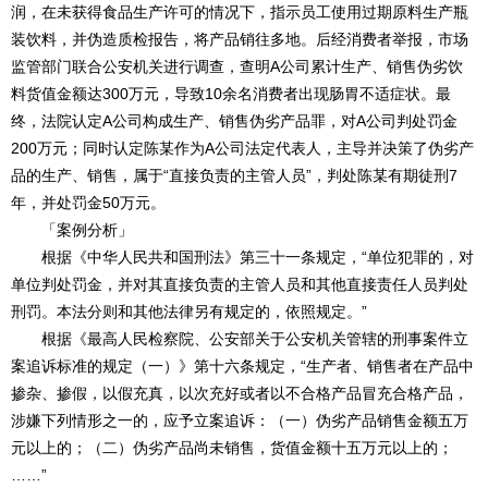
润，在未获得食品生产许可的情况下，指示员工使用过期原料生产瓶
装饮料，并伪造质检报告，将产品销往多地。后经消费者举报，市场
监管部门联合公安机关进行调查，查明A公司累计生产、销售伪劣饮
料货值金额达300万元，导致10余名消费者出现肠胃不适症状。最
终，法院认定A公司构成生产、销售伪劣产品罪，对A公司判处罚金
200万元；同时认定陈某作为A公司法定代表人，主导并决策了伪劣产
品的生产、销售，属于“直接负责的主管人员”，判处陈某有期徒刑7
年，并处罚金50万元。
「案例分析」
根据《中华人民共和国刑法》第三十一条规定，“单位犯罪的，对
单位判处罚金，并对其直接负责的主管人员和其他直接责任人员判处
刑罚。本法分则和其他法律另有规定的，依照规定。”
根据《最高人民检察院、公安部关于公安机关管辖的刑事案件立
案追诉标准的规定（一）》第十六条规定，“生产者、销售者在产品中
掺杂、掺假，以假充真，以次充好或者以不合格产品冒充合格产品，
涉嫌下列情形之一的，应予立案追诉：（一）伪劣产品销售金额五万
元以上的；（二）伪劣产品尚未销售，货值金额十五万元以上的；
……”