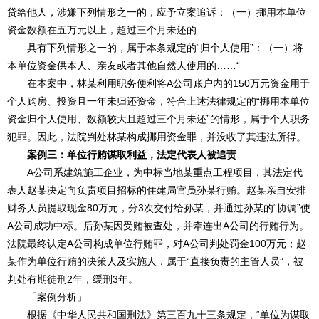
贷给他人，涉嫌下列情形之一的，应予立案追诉：（一）挪用本单位
资金数额在五万元以上，超过三个月未还的……
具有下列情形之一的，属于本条规定的“归个人使用”：（一）将
本单位资金供本人、亲友或者其他自然人使用的……“
在本案中，林某利用职务便利将A公司账户内的150万元资金用于
个人购房、投资且一年未归还资金，符合上述法律规定的“挪用本单位
资金归个人使用、数额较大且超过三个月未还”的情形，属于个人职务
犯罪。因此，法院判处林某构成挪用资金罪，并没收了其违法所得。
案例三：单位行贿谋取利益，法定代表人被追责
A公司系建筑施工企业，为中标当地某重点工程项目，其法定代
表人赵某决定向负责项目招标的住建局官员孙某行贿。赵某亲自安排
财务人员提取现金80万元，分3次交付给孙某，并通过孙某的“协调”使
A公司成功中标。后孙某因受贿被查处，并牵连出A公司的行贿行为。
法院最终认定A公司构成单位行贿罪，对A公司判处罚金100万元；赵
某作为单位行贿的决策人及实施人，属于“直接负责的主管人员”，被
判处有期徒刑2年，缓刑3年。
「案例分析」
根据《中华人民共和国刑法》第三百九十三条规定，“单位为谋取