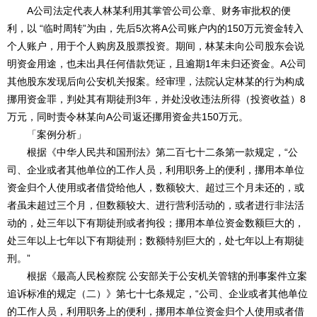
A公司法定代表人林某利用其掌管公司公章、财务审批权的便
利，以 “临时周转”为由，先后5次将A公司账户内的150万元资金转入
个人账户，用于个人购房及股票投资。期间，林某未向公司股东会说
明资金用途，也未出具任何借款凭证，且逾期1年未归还资金。A公司
其他股东发现后向公安机关报案。经审理，法院认定林某的行为构成
挪用资金罪，判处其有期徒刑3年，并处没收违法所得（投资收益）8
万元，同时责令林某向A公司返还挪用资金共150万元。
「案例分析」
根据《中华人民共和国刑法》第二百七十二条第一款规定，“公
司、企业或者其他单位的工作人员，利用职务上的便利，挪用本单位
资金归个人使用或者借贷给他人，数额较大、超过三个月未还的，或
者虽未超过三个月，但数额较大、进行营利活动的，或者进行非法活
动的，处三年以下有期徒刑或者拘役；挪用本单位资金数额巨大的，
处三年以上七年以下有期徒刑；数额特别巨大的，处七年以上有期徒
刑。”
根据《最高人民检察院 公安部关于公安机关管辖的刑事案件立案
追诉标准的规定（二）》第七十七条规定，“公司、企业或者其他单位
的工作人员，利用职务上的便利，挪用本单位资金归个人使用或者借