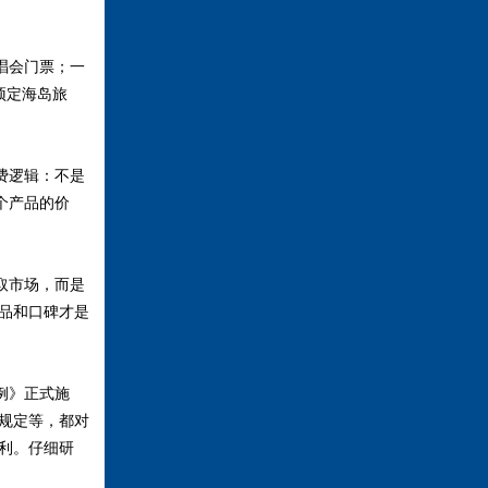
唱会门票；一
预定海岛旅
费逻辑：不是
个产品的价
取市场，而是
品和口碑才是
例》正式施
规定等，都对
利。仔细研