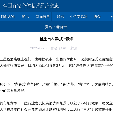
封面人物
资讯
封面故事
经营
小个专党建
协会
>
资讯
卷首语
跳出“内卷式”竞争
2025-8-23 作者:张琳 来源:
星级酒店晚上在门口出摊摆夜市，出售招牌卤味，没想到深受老百姓喜
天都能很快卖完，日均为酒店创收超3万元，这给许多陷入“内卷式”竞争
下，“内卷式”竞争风行，“卷”价格、“卷”产能、“卷”同行，大量的精
业的高质量发展。
市场竞争，一些行业尝试拓展消费新场景，收获了不错的效果：餐饮企
大学在淡季向社会开放内部酒店以实现增收，工人疗养机构升级软硬件把