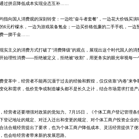
通过拼店降低成本实现业态互补……
向国人消费观的深刻转变：一边吃“奋斗者套餐”，一边花大价钱买演
的6元柠檬水，一边为游戏装备氪金；一边买价格低廉的二手手机，一边
费一掷千金……
主义的消费方式打破了“消费降级”的观点，展现出这个时代国人的消
开始理性消费——拒绝被定义，拒绝被“收割”，用更务实的眼光审视每一
革中，经营者不能再沉湎于过去的经验和辉煌，仅仅依靠“内卷”来争
变化和需求，低价竞争或制造噱头都不是长久之计，结合市场需求打造产
营者还要增强对政策的觉知力。7月15日，《个体工商户登记管理条
下登记地址的规定、对迁入迁出和变更的规定、对个体工商户投资企业的
合法合规经营提出了要求，也为个体工商户降低成本、灵活经营提供了便
，也会给经营者带来新的发展思路。