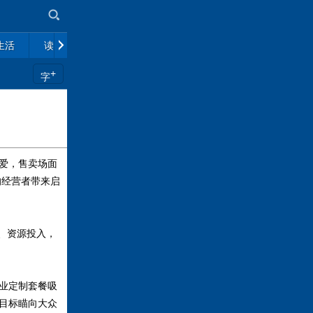
生活
读书
市场
政策解读
往期杂志
+
字
爱，售卖场面
的经营者带来启
力、资源投入，
业定制套餐吸
目标瞄向大众