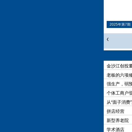
2025年第7期
金沙江创投
老板的六项
强生产，弱
个体工商户
从“面子消费”
拼店经营
新型养老院
学术酒店