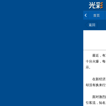
首页
返回
最近，有五
十分火爆，每
示。
在新经济形势
却没有换来行
面对激烈的
引客流，知名