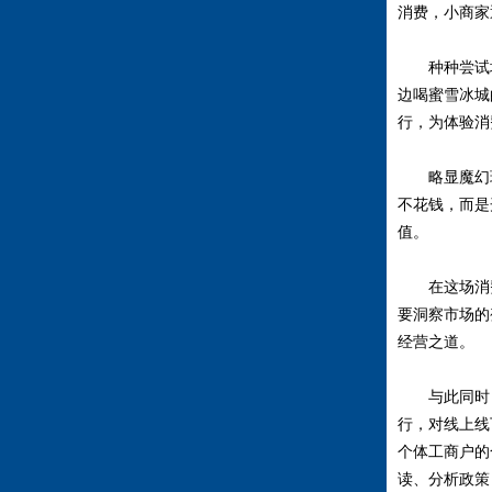
消费，小商家
种种尝试均指
边喝蜜雪冰城
行，为体验消
略显魔幻现实
不花钱，而是
值。
在这场消费变
要洞察市场的
经营之道。
与此同时，经
行，对线上线
个体工商户的
读、分析政策