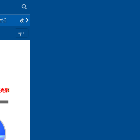
生活
读书
市场
政策解读
往期杂志
+
字