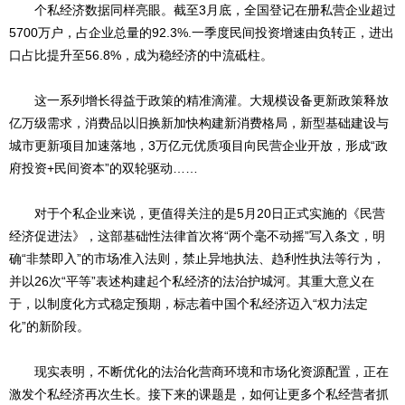
个私经济数据同样亮眼。截至3月底，全国登记在册私营企业超过
5700万户，占企业总量的92.3%.一季度民间投资增速由负转正，进出
口占比提升至56.8%，成为稳经济的中流砥柱。
这一系列增长得益于政策的精准滴灌。大规模设备更新政策释放
亿万级需求，消费品以旧换新加快构建新消费格局，新型基础建设与
城市更新项目加速落地，3万亿元优质项目向民营企业开放，形成“政
府投资+民间资本”的双轮驱动……
对于个私企业来说，更值得关注的是5月20日正式实施的《民营
经济促进法》，这部基础性法律首次将“两个毫不动摇”写入条文，明
确“非禁即入”的市场准入法则，禁止异地执法、趋利性执法等行为，
并以26次“平等”表述构建起个私经济的法治护城河。其重大意义在
于，以制度化方式稳定预期，标志着中国个私经济迈入“权力法定
化”的新阶段。
现实表明，不断优化的法治化营商环境和市场化资源配置，正在
激发个私经济再次生长。接下来的课题是，如何让更多个私经营者抓