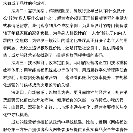
求做成了品牌的护城河。
法则二：需求洞察，精准破圈层。餐饮行业早已从“有什么做什
么”转为“客人要什么做什么”，经营者必须真正理解目标客群的生活方
式和情感需求。我们观察到几个成功案例：为儿童设计的专门餐食减
轻了年轻家庭的家务负担，为单身人群设计的“一人食”解决了内向人
群的社交焦虑，为银发一族设计的适老化餐厅真正解决了老年人的用
餐问题。无论是追求极致性价比，还是打造社交货币、提供情绪价
值，成功的经营者都找到了与目标客群同频共振的密码。
法则三：技术赋能，效率定胜负。聪明的经营者正在用技术重构
效率体系：用智能点餐系统减少等位时间，用后厨数字化管理降低食
材损耗，用数据分析精准营销——这些看似微小的效率提升，在规模
化运营的时候将成为决定盈亏的关键。
法则四：市场敏感，以增量为先。更具前瞻性的经营者，则在消
费趋势变化前已经开始布局。健康轻食的兴起、地方特色小吃的复
兴，山野风、漂亮菜的走红……市场永远在变化，经营者要擅长从变
化中寻找机遇。
成功的经营者也擅长从政策中寻找机遇。比如，近期《网络餐饮
服务第三方平台提供者和入网餐饮服务提供者落实食品安全主体责任