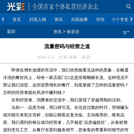
首页
封面人物
资讯
封面故事
经管
小个专党建
返回
>
+
资讯
卷首语
字
流量密码与经营之道
2026-1-5 作者:张琳 来源:
即便在增长放缓的市况中，我们依然能看见这样的景象：在略显
冷清的餐饮街上，却有一家店面门口总是排着蜿蜒长龙。这种境况不
禁让我们深思，这些逆势增长的餐厅，到底掌握了怎样的流量密码？
怎样的经营者能在风浪中赚到钱？
在和经营者、消费者的交流中，我们发现了穿越周期的法则。
法则一：品质为锚，用口碑引流。在信息过载的时代，营销噱头
或许能引来初次尝鲜，但能让顾客反复光临、主动推荐的，唯有品
质。我们遇到的每位成功经营者，几乎都是“品质偏执狂”，从食材溯
源到烹饪工艺，从餐厅布置到服务细节，把食客的尊重和对细节的苛