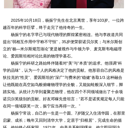
2025年10月18日，杨振宁先生在北京离世，享年103岁。一位跨
越百年的科学巨擘，终于走完了他传奇的一生。
杨振宁的名字早已与现代物理的辉煌紧密相连。他与李政道共同
提出“弱相互作用中宇称不守恒”，35岁便荣获诺贝尔奖；与米尔斯创
立的“杨—米尔斯规范场论”更是被视作与牛顿力学、麦克斯韦电磁理
论、爱因斯坦相对论比肩的物理学基石。
杨振宁的科研之路始终伴随着对“美”与“本质”的追求。他强调“科
学的品味”，认为一个人的风格决定了他的贡献。他形容自己的风格是
狄拉克的“性灵”、爱因斯坦的“深广”与费米的“稳健”各取1/3.这种融合
让他既能在高空如鸟般俯瞰物理学的全貌，又能如蛙般深入细节，脚
踏实地。从统计力学到凝聚态物理，他在四个不同领域做出了十余项
诺贝尔奖级别的贡献。好友邓稼先曾坦言：“若不是诺奖规定每人只能
在同一领域获奖一次，振宁应当再得一次。”
杨振宁常说，自己的一生是一个圆。7岁随父入住清华园，在那里
启蒙、成长；晚年又回到清华大学，定居于“归根居”，完成生命的循
环。他始终心怀家国。1971年，中美关系刚现曙光，他立即回国访