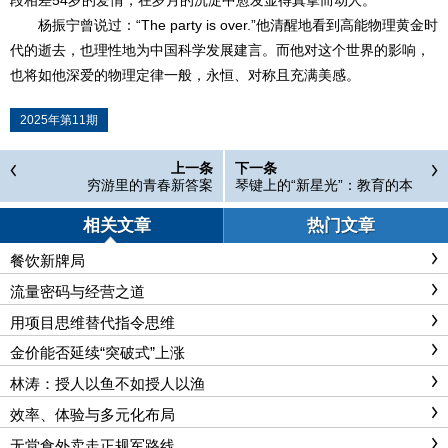
段相差54岁的爱情，在岁月的沉淀中愈发显得真挚而动人。
杨振宁曾说过：“The party is over.”他清醒地看到高能物理黄金时
代的逝去，也理性地为中国科学发展建言。而他对这个世界的影响，
也将如他深爱的物理定律一般，永恒、对称且充满美感。
2025年第11期
上一条
下一条
穷游里的青春新答案
琴键上的“新星光”：教育的本
真回归
相关文章
热门文章
餐饮新牌局
流量密码与经营之道
用项目思维替代指令思维
金价能否延续“突破式”上涨
林涛：授人以鱼不如授人以渔
效率、体验与多元化布局
无堂食外卖走正规军路线