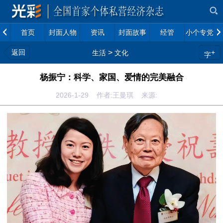
首页
封面人物
资讯
封面故事
经管
小个专党建
返回
>
+
生活
文化
字
杨振宁：科学、家国、爱情的完美融合
2026-1-29 作者:王曼琪 来源: