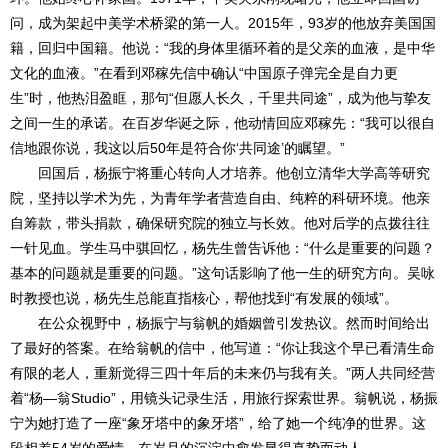
问，成为架起中美学术桥梁的第一人。2015年，93岁的他放弃美国国
籍，回归中国籍。他说：“我的身体里循环着的是父亲的血液，是中华
文化的血液。”在看到邓稼先信中确认“中国原子弹完全是自力更
生”时，他热泪盈眶，那句“但愿人长久，千里共同途”，成为他与挚友
之间一生的承诺。在百岁华诞之际，他动情回应邓稼先：“我可以很自
信地跟你说，我这以后50年是符合你‘共同途’的瞩望。”
回国后，杨振宁将重心转向人才培养。他创立清华大学高等研究
院，坚持以学术为先，为青年学者营造自由、纯粹的科研环境。他亲
自筹款，带头捐款，确保研究院的独立与长效。他对后学的点拨往往
一针见血。学生马中骐回忆，杨先生曾告诉他：“什么是重要的问题？
基本的问题就是重要的问题。”这句话影响了他一生的研究方向。吴咏
时教授也说，杨先生总能直指核心，帮他找到“有发展的领域”。
在公众视野中，杨振宁与翁帆的婚姻曾引发热议。然而时间给出
了最好的答案。在给翁帆的信中，他写道：“你让我这个早已看清生命
有限的老人，重新觉得三四十年后的未来仍与我有关。”两人共同经营
着“杨—翁Studio”，用镜头记录生活，用旅行探索世界。翁帆说，杨振
宁为她打造了一座“象牙塔中的象牙塔”，给了她一个纯净的世界。这