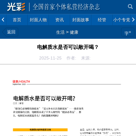
首页
封面人物
资讯
封面故事
经管
小个专党建
返回
>
+
生活
健康
字
电解质水是否可以敞开喝？
2025-11-25 作者: 来源: