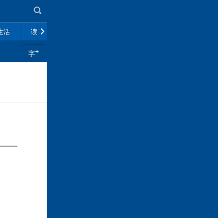
生活
读书
市场
政策解读
往期杂志
+
字