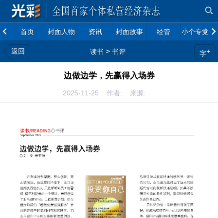
首页
封面人物
资讯
封面故事
经管
小个专党建
返回
>
+
读书
书评
字
边做边学，先赢得入场券
2025-11-25 作者: 来源: