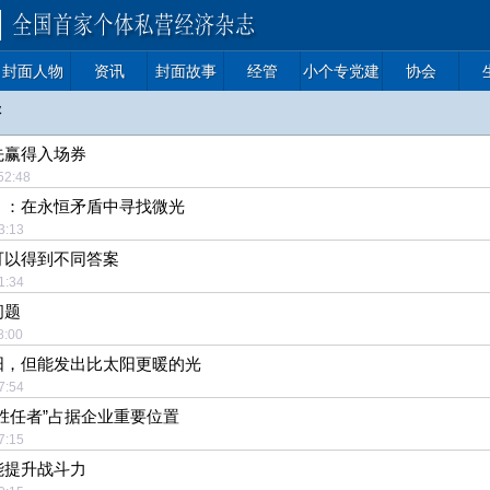
封面人物
资讯
封面故事
经管
小个专党建
协会
评
先赢得入场券
4:52:48
》：在永恒矛盾中寻找微光
:53:13
可以得到不同答案
:51:34
问题
:38:00
阳，但能发出比太阳更暖的光
:37:54
胜任者”占据企业重要位置
:37:15
能提升战斗力