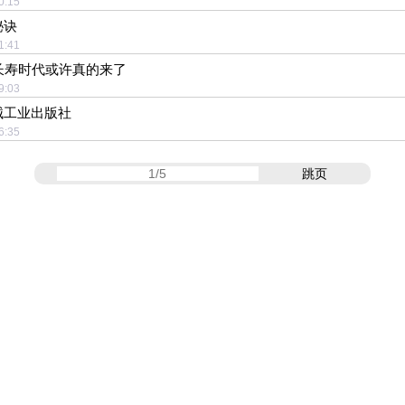
:50:15
秘诀
:41:41
长寿时代或许真的来了
:29:03
械工业出版社
:26:35
跳页