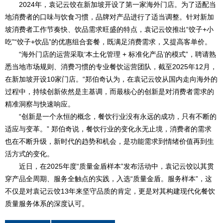
2024年，袁记云饺在新加坡开设了第一家海外门店。为了适配当
地消费者的口味与饮食习惯，品牌对产品进行了适当调整。针对新加
坡消费者工作节奏快、饮品需求旺盛的特点，袁记云饺推出“饺子+小
吃”“饺子+饮品”的优惠组合套餐，既满足消费需求，又提高客单价。
“海外门店的运营采取‘本土化管理 + 标准化产品’的模式”，聘请熟
悉当地市场规则、消费习惯的专业餐饮运营团队，截至2025年12月，
在新加坡开设10家门店。“郑伯奇认为，在袁记云饺从国内走向海外的
过程中，持续创新依然是主基调，而最核心的创新是对消费者需求的
精准洞察与快速响应。
“创新是一个永恒的概念，餐饮行业没有永远的成功，只有不断的
适应与变革。” 郑伯奇说，餐饮行业的变化永无止境，消费者的需求
也在不断升级，新时代的趋势和机会，是功能需求到情绪价值再到生
活方式的变化。
近日，在2025年度“质量金盾样本”发布活动中，袁记云饺以其贯
穿产品全周期、服务全触点的实践，入选“质量金盾。服务样本”，这
不仅是对袁记云饺13年来坚守品质的肯定，更是对其构建现代化餐饮
质量服务体系的深度认可。