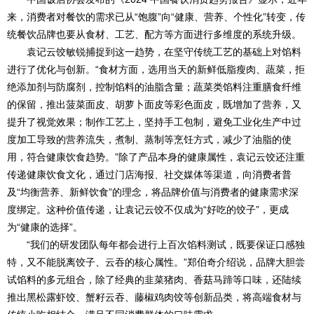
来，消费者对餐饮的需求已从“饱腹”向“健康、营养、个性化”转变，传
统餐饮品牌也要从食材、工艺、配方等方面进行多维度的系统升级。
袁记云饺敏锐捕捉到这一趋势，在坚守传统工艺的基础上对馅料
进行了优化与创新。“食材方面，选用当天的新鲜低脂瘦肉、蔬菜，拒
绝添加剂与防腐剂，控制馅料的油脂含量；蔬菜类馅料注重膳食纤维
的保留，推出菠菜面皮、胡萝卜面皮等彩色面皮，既增加了营养，又
提升了视觉效果；制作工艺上，坚持手工包制，避免工业化生产中过
度加工导致的营养流失，煮制、蒸制等烹饪方式，减少了油脂的使
用，符合健康饮食趋势。”除了产品本身的健康属性，袁记云饺还注重
传递健康饮食文化，通过门店海报、社交媒体等渠道，向消费者普
及“均衡营养、新鲜饮食”的理念，将品牌价值与消费者的健康需求深
度绑定。这种价值传递，让袁记云饺不仅成为“好吃的饺子”，更成
为“健康的选择”。
“我们的研发团队每年都会进行上百次馅料测试，既要保证口感独
特，又不能脱离饺子、云吞的核心属性。”郑伯奇介绍说，品牌大胆尝
试馅料的多元组合，除了经典的韭菜猪肉、香菇马蹄等口味，还陆续
推出黑松露虾饺、蟹籽云吞、藤椒鸡肉饺等创新品类，将高端食材与