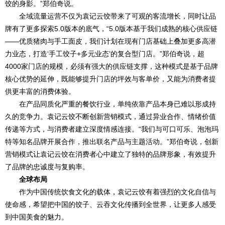
饺的身影。”郑伯奇说。
全域流量运营不仅为袁记云饺带来了可观的客流增长，同时让品
牌有了更多探索5.0版本的底气，“5.0版本基于我们成熟的核心供应链
——优质猪肉与手工面皮，我们计划在现有门店基础上叠加更多高潜
力业态，打造‘手工饺子+多元业态’的复合型门店。”郑伯奇说，超
4000家门店的规模，必须有强大的供应链支撑，这种模式是基于品牌
核心优势的延伸，既能够提升门店的坪效与客单价，又能为消费者提
供更丰富的消费体验。
在产品同质化严重的餐饮行业，单纯依靠产品本身已难以形成持
久的竞争力。袁记云饺不断创新营销模式，通过异业合作、情绪价值
传递等方式，与消费者建立深度情感连接。“我们与可口可乐、泡泡玛
特等知名品牌开展合作，推出联名产品与主题活动。”郑伯奇说，创新
营销模式让袁记云饺在消费者心中建立了独特的品牌形象，有效提升
了品牌的忠诚度与复购率。
全球布局
作为中国传统饮食文化的载体，袁记云饺有着强烈的文化自信与
使命感，希望把中国的饺子、云吞文化传播到全世界，让更多人感受
到中国美食的魅力。