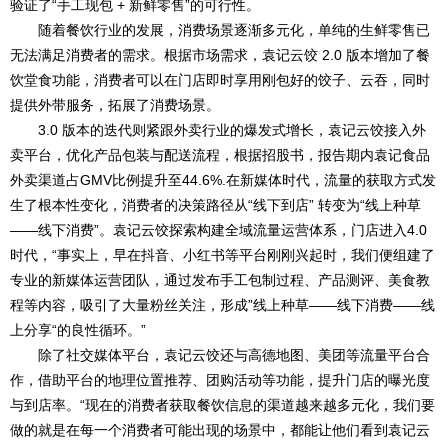
验证了“手工现包 + 新鲜零售”的可行性。
随着餐饮行业的发展，消费场景逐渐多元化，单纯的生鲜零售已
无法满足消费者的需求。根据市场需求，袁记云饺 2.0 版本增加了餐
饮堂食功能，消费者可以在门店即时享用刚包好的饺子、云吞，同时
提供外带服务，拓展了消费场景。
3.0 版本的迭代则紧跟外卖行业的爆发式增长，袁记云饺接入外
卖平台，优化产品包装与配送流程，根据招股书，报告期内袁记食品
外卖渠道占GMV比例提升至44.6%.在新媒体时代，流量的获取方式发
生了根本性变化，消费者的决策路径从“线下到店” 转变为“线上种草
——线下消费”。袁记云饺探索构建全域流量运营体系，门店进入4.0
时代，“事实上，早在抖音、小红书等平台刚刚兴起时，我们便组建了
专业的新媒体运营团队，通过发布手工包制过程、产品测评、美食教
程等内容，吸引了大量粉丝关注，形成”线上种草——线下消费——线
上分享“的良性循环。”
除了社交媒体平台，袁记云饺还与高德地图、美团等流量平台合
作，借助平台的地理位置推荐、团购活动等功能，提升门店的曝光度
与到店率。“现在的消费者获取餐饮信息的渠道越来越多元化，我们要
做的就是在每一个消费者可能出现的场景中，都能让他们看到袁记云