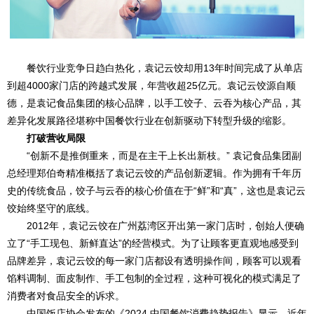
餐饮行业竞争日趋白热化，袁记云饺却用13年时间完成了从单店
到超4000家门店的跨越式发展，年营收超25亿元。袁记云饺源自顺
德，是袁记食品集团的核心品牌，以手工饺子、云吞为核心产品，其
差异化发展路径堪称中国餐饮行业在创新驱动下转型升级的缩影。
打破营收局限
“创新不是推倒重来，而是在主干上长出新枝。” 袁记食品集团副
总经理郑伯奇精准概括了袁记云饺的产品创新逻辑。作为拥有千年历
史的传统食品，饺子与云吞的核心价值在于“鲜”和“真”，这也是袁记云
饺始终坚守的底线。
2012年，袁记云饺在广州荔湾区开出第一家门店时，创始人便确
立了“手工现包、新鲜直达”的经营模式。为了让顾客更直观地感受到
品牌差异，袁记云饺的每一家门店都设有透明操作间，顾客可以观看
馅料调制、面皮制作、手工包制的全过程，这种可视化的模式满足了
消费者对食品安全的诉求。
中国饭店协会发布的《2024 中国餐饮消费趋势报告》显示，近年