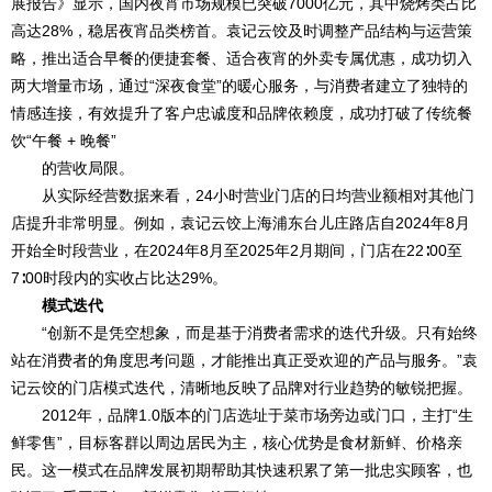
展报告》显示，国内夜宵市场规模已突破7000亿元，其中烧烤类占比
高达28%，稳居夜宵品类榜首。袁记云饺及时调整产品结构与运营策
略，推出适合早餐的便捷套餐、适合夜宵的外卖专属优惠，成功切入
两大增量市场，通过“深夜食堂”的暖心服务，与消费者建立了独特的
情感连接，有效提升了客户忠诚度和品牌依赖度，成功打破了传统餐
饮“午餐 + 晚餐”
的营收局限。
从实际经营数据来看，24小时营业门店的日均营业额相对其他门
店提升非常明显。例如，袁记云饺上海浦东台儿庄路店自2024年8月
开始全时段营业，在2024年8月至2025年2月期间，门店在22∶00至
7∶00时段内的实收占比达29%。
模式迭代
“创新不是凭空想象，而是基于消费者需求的迭代升级。只有始终
站在消费者的角度思考问题，才能推出真正受欢迎的产品与服务。”袁
记云饺的门店模式迭代，清晰地反映了品牌对行业趋势的敏锐把握。
2012年，品牌1.0版本的门店选址于菜市场旁边或门口，主打“生
鲜零售”，目标客群以周边居民为主，核心优势是食材新鲜、价格亲
民。这一模式在品牌发展初期帮助其快速积累了第一批忠实顾客，也