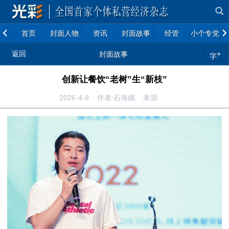
首页
封面人物
资讯
封面故事
经管
小个专党建
返回
+
封面故事
字
创新让餐饮“老树”生“新枝”
2026-4-9 作者:石海娥 来源: