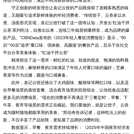
传统小吃相结合，满足不同消费群体的口味需求。
守正创新的研发理念让袁记云饺的产品既保留了老顾客熟悉的味
道，又能吸引追求新鲜体验的年轻消费者。“传统饺子、云吞多以水
煮、汤面形式呈现，袁记云饺打破了这一固有认知，开发出‘红油干拌
云吞’系列吃法，自推出以来，连续三年稳居销量榜首，成为品牌的爆
款产品。”CBNData发布的《2023年轻人餐饮消费报告》显示，“90
后”“00后”追求“重口味、强体验、高颜值”的餐饮产品，且乐于在社交
平台分享美食体验，“红油干拌云吞”
精准契合了这一需求：鲜红的红油、劲道的面皮、饱满的馅料视
觉冲击力强；麻辣鲜香的口味满足了年轻人对重口味的偏好；芝麻、
香菜等作为点缀，颜值与口感兼备。
此外，袁记云饺还推出了火鸡面味、酸辣味等网红口味，以及适
合早餐场景的蒸饺套餐、适合夜宵场景的煎饺组合，让传统食品适配
更多元的消费场景。“现在的消费者不再满足于‘三餐定时’，早餐、下
午茶、夜宵等场景的需求正在崛起。我们要做的，就是让饺子、云吞
成为随时随地都能享用的美食。”郑伯奇告诉记者，这种吃法上的创
新，不仅丰富了产品矩阵，更拓展了品牌的消费时段。
数据显示，早餐、夜宵需求持续增长：《2025年中国夜宵经济发