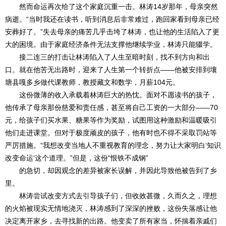
然而命运再次给了这个家庭沉重一击。林涛14岁那年，母亲突然
病逝。“当时我还在读书，听到消息后非常难过，跑回家看到母亲已经
安葬好了。”失去母亲的痛苦几乎击垮了林涛，也让他的生活陷入了更
大的困境。由于家庭经济条件无法支撑他继续学业，林涛只能辍学。
接二连三的打击让林涛陷入了人生至暗时刻，找不到方向和出
口。就在他苦无出路时，迎来了人生第一个转折点——他被安排到壤
塘县嘎多乡做代课教师，教授藏文和数学，月薪104元。
这份微薄的收入承载着林涛巨大的热忱。面对不愿读书的孩子，
他传承了母亲那份慈爱和责任感，甚至将自己工资的一大部分——70
元，给孩子们买水果、糖果等作为奖励，试图用这种激励和温暖吸引
他们走进课堂。但对于极度顽皮的孩子，他有时也不得不采取罚站等
严厉措施。“我想改变当地人不重视教育的理念，努力让大家明白‘知识
改变命运’这个道理。”但是，这份“恨铁不成钢”
的急切，却因观念的差异被家长误解，并因此导致他被告到了乡
里。
林涛尝试改变方式去引导孩子们，但收效甚微，久而久之，理想
的火焰被现实无情地浇灭，林涛感到了深深的挫败，这份失落感让他
决定离开家乡，去寻找新的出路。他变卖了所有家当，怀揣着亲戚们