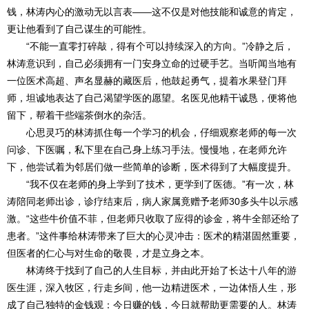
钱，林涛内心的激动无以言表——这不仅是对他技能和诚意的肯定，
更让他看到了自己谋生的可能性。
“不能一直零打碎敲，得有个可以持续深入的方向。”冷静之后，
林涛意识到，自己必须拥有一门安身立命的过硬手艺。当听闻当地有
一位医术高超、声名显赫的藏医后，他鼓起勇气，提着水果登门拜
师，坦诚地表达了自己渴望学医的愿望。名医见他精干诚恳，便将他
留下，帮着干些端茶倒水的杂活。
心思灵巧的林涛抓住每一个学习的机会，仔细观察老师的每一次
问诊、下医嘱，私下里在自己身上练习手法。慢慢地，在老师允许
下，他尝试着为邻居们做一些简单的诊断，医术得到了大幅度提升。
“我不仅在老师的身上学到了技术，更学到了医德。”有一次，林
涛陪同老师出诊，诊疗结束后，病人家属竟赠予老师30多头牛以示感
激。“这些牛价值不菲，但老师只收取了应得的诊金，将牛全部还给了
患者。”这件事给林涛带来了巨大的心灵冲击：医术的精湛固然重要，
但医者的仁心与对生命的敬畏，才是立身之本。
林涛终于找到了自己的人生目标，并由此开始了长达十八年的游
医生涯，深入牧区，行走乡间，他一边精进医术，一边体悟人生，形
成了自己独特的金钱观：今日赚的钱，今日就帮助更需要的人。林涛