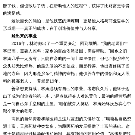
赚了钱，但也散尽了钱，在帮助他人的过程中，获得了比财富更珍贵
的满足感。
这段漫长的漂泊，是他技艺的淬炼期，更是他人格与商业哲学的
形成期——真正的成功，在于创造价值并与人分享。
赊出来的事业
2016年，林涛做出了一个重要决定：回到壤塘。“我的老师们年
事已高，需要人照料；家乡的百姓依然贫困，需要帮助。”回乡之初，
林涛几乎一无所有，只能在亲戚的一间土屋里借住，但他回报乡梓的
念头却无比炽热。他最先做的不是创业，而是行善。他出资修缮了当
地的寺庙，因为那是乡亲们精神的寄托；他供养寺中的僧侣和无人照
料的孤寡老人，一养就是19年。
善举想要持续，林涛必须有自己的事业。考虑良久后，他终于迈
出了成为创业者的第一步，“起点低得令人难以置信，最初的经营场所
是一间自己亲手垒砌的土屋。”哪怕被旁人笑话，林涛始终没放弃心中
那个更大的蓝图。
高原的自然资源和藏医药是这片蓝图的关键所在，“壤塘县自然资
源丰富，天然药材种类繁多，为藏医药的发展提供了丰富的基础。这
些天然药材经过科学配伍和炮制，具有独特的药用价值。”林涛想把这