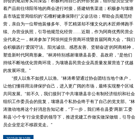
协会的规划务实而深远：积极利用自己的外部资源，组织会员企业带
着产品前往绵阳等地的商会进行对接，搭建销售渠道；积极参与壤塘
县市场监管局组织的“石榴籽健康保障行”义诊活动；帮助会员规范经
营，亲自为一位帮他装修多年、手艺精湛却不懂文化的木匠师傅跑手
续、办营业执照，引导他规范化经营……近期，作为阿商优秀民营企
业代表之一，林涛参加了阿坝州提升营商环境暨首届阿商大会，“我们
会积极践行‘爱国守法、阳光诚信、感恩友善、坚韧奋进’的阿商精神，
塑造新时代阿商形象。”林涛特别感谢壤塘县县委、县政府，“是他们
持续不断地优化营商环境，为壤塘县民营企业高质量发展营造了优越
的发展环境。”
“授人以鱼不如授人以渔。”林涛希望通过协会团结当地个体户，
让他们懂得用法律保护自己，进入更广阔的市场，最终实现整个区域
共同发展。“前不久，我们接到了中共壤塘县非公有制经济组织和社会
组织工作委员会的批复，壤塘县个私协会终于有了自己的党支部。”林
涛激动地将这个好消息告知记者，“下一步，我们将在县委‘两新’工委
和县‘小个专’行业党委的领导下，推进党建工作做实做深做细，引导会
员企业坚定不移跟党走。”
2025年第10期