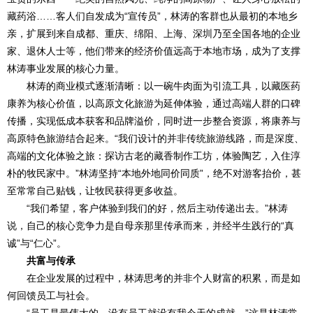
藏药浴……客人们自发成为“宣传员”，林涛的客群也从最初的本地乡
亲，扩展到来自成都、重庆、绵阳、上海、深圳乃至全国各地的企业
家、退休人士等，他们带来的经济价值远高于本地市场，成为了支撑
林涛事业发展的核心力量。
林涛的商业模式逐渐清晰：以一碗牛肉面为引流工具，以藏医药
康养为核心价值，以高原文化旅游为延伸体验，通过高端人群的口碑
传播，实现低成本获客和品牌溢价，同时进一步整合资源，将康养与
高原特色旅游结合起来。“我们设计的并非传统旅游线路，而是深度、
高端的文化体验之旅：探访古老的藏香制作工坊，体验陶艺，入住淳
朴的牧民家中。”林涛坚持“本地外地同价同质”，绝不对游客抬价，甚
至常常自己贴钱，让牧民获得更多收益。
“我们希望，客户体验到我们的好，然后主动传递出去。”林涛
说，自己的核心竞争力是自母亲那里传承而来，并经半生践行的“真
诚”与“仁心”。
共富与传承
在企业发展的过程中，林涛思考的并非个人财富的积累，而是如
何回馈员工与社会。