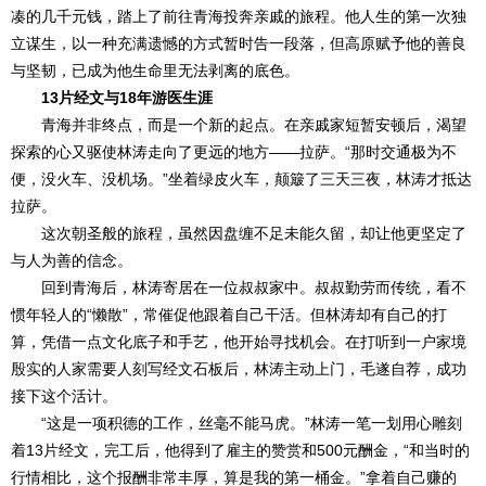
凑的几千元钱，踏上了前往青海投奔亲戚的旅程。他人生的第一次独
立谋生，以一种充满遗憾的方式暂时告一段落，但高原赋予他的善良
与坚韧，已成为他生命里无法剥离的底色。
13片经文与18年游医生涯
青海并非终点，而是一个新的起点。在亲戚家短暂安顿后，渴望
探索的心又驱使林涛走向了更远的地方——拉萨。“那时交通极为不
便，没火车、没机场。”坐着绿皮火车，颠簸了三天三夜，林涛才抵达
拉萨。
这次朝圣般的旅程，虽然因盘缠不足未能久留，却让他更坚定了
与人为善的信念。
回到青海后，林涛寄居在一位叔叔家中。叔叔勤劳而传统，看不
惯年轻人的“懒散”，常催促他跟着自己干活。但林涛却有自己的打
算，凭借一点文化底子和手艺，他开始寻找机会。在打听到一户家境
殷实的人家需要人刻写经文石板后，林涛主动上门，毛遂自荐，成功
接下这个活计。
“这是一项积德的工作，丝毫不能马虎。”林涛一笔一划用心雕刻
着13片经文，完工后，他得到了雇主的赞赏和500元酬金，“和当时的
行情相比，这个报酬非常丰厚，算是我的第一桶金。”拿着自己赚的