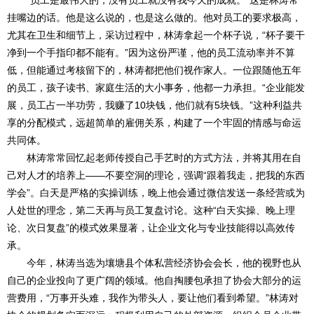
“员工是最伟大的，没有员工就没有我今天的成就。”这是林涛常
挂嘴边的话。他是这么说的，也是这么做的。他对员工的要求极高，
尤其在卫生和细节上，采访过程中，林涛拿起一个杯子说，“杯子要干
净到一个手指印都不能有。”因为这份严谨，他的员工流动率并不算
低，但能通过考核留下的，林涛都把他们视作家人。一位跟随他五年
的员工，孩子读书、家庭生活的大小事务，他都一力承担。“企业能发
展，员工占一半功劳，我赚了10块钱，他们就有5块钱。”这种利益共
享的分配模式，远超简单的雇佣关系，构建了一个牢固的情感与命运
共同体。
林涛常常回忆起老师传授自己手艺时的方式方法，并将其用在自
己对人才的培养上——不要空洞的理论，强调“跟着我走，把我的东西
学会”。白天是严格的实操训练，晚上他会通过微信发送一条经营或为
人处世的理念，第二天再与员工复盘讨论。这种“白天实操、晚上理
论、次日复盘”的模式效果显著，让企业文化与专业技能得以高效传
承。
今年，林涛当选为壤塘县个体私营经济协会会长，他的视野也从
自己的企业投向了更广阔的领域。他自掏腰包承担了协会大部分的运
营费用，“万事开头难，我作为带头人，要让他们看到希望。”林涛对