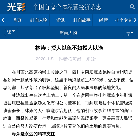
首页
封面人物
资讯
封面故事
经管
小个专党建
返回
+
封面人物
字
林涛：授人以鱼不如授人以渔
2026-1-5 作者:石海娥 来源:
在川西北高原的崇山峻岭之间，四川省阿坝藏族羌族自治州壤塘
县如同一颗被珍藏的明珠。这里平均海拔超过3000米，交通不便、信
息闭塞，却孕育出了极其坚韧、善良的人民和深厚的藏地文化。
林涛就出生在这片土地上，从一个在贫困中挣扎的藏族少年到壤
塘县壤巴拉曼热旅游文化有限公司董事长，再到壤塘县个体私营经济
协会会长，林涛的人生轨迹跌宕起伏，他的创业故事并非寻常的商业
故事，而是以感恩、仁爱和奉献为基调的温暖乐章，更是高原人民通
过自己的努力改变命运、回馈这片养育他们的土地的真实写照。
母亲是永远的精神支柱