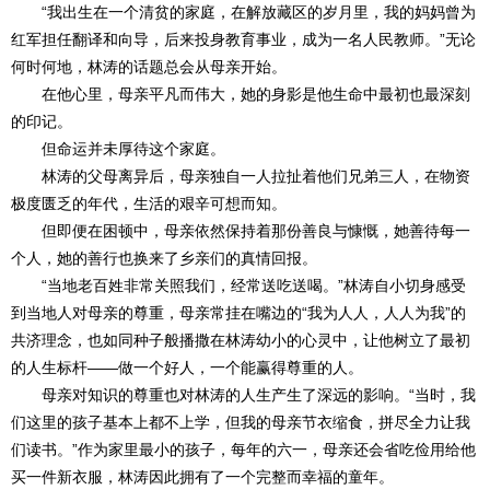
“我出生在一个清贫的家庭，在解放藏区的岁月里，我的妈妈曾为
红军担任翻译和向导，后来投身教育事业，成为一名人民教师。”无论
何时何地，林涛的话题总会从母亲开始。
在他心里，母亲平凡而伟大，她的身影是他生命中最初也最深刻
的印记。
但命运并未厚待这个家庭。
林涛的父母离异后，母亲独自一人拉扯着他们兄弟三人，在物资
极度匮乏的年代，生活的艰辛可想而知。
但即便在困顿中，母亲依然保持着那份善良与慷慨，她善待每一
个人，她的善行也换来了乡亲们的真情回报。
“当地老百姓非常关照我们，经常送吃送喝。”林涛自小切身感受
到当地人对母亲的尊重，母亲常挂在嘴边的“我为人人，人人为我”的
共济理念，也如同种子般播撒在林涛幼小的心灵中，让他树立了最初
的人生标杆——做一个好人，一个能赢得尊重的人。
母亲对知识的尊重也对林涛的人生产生了深远的影响。“当时，我
们这里的孩子基本上都不上学，但我的母亲节衣缩食，拼尽全力让我
们读书。”作为家里最小的孩子，每年的六一，母亲还会省吃俭用给他
买一件新衣服，林涛因此拥有了一个完整而幸福的童年。