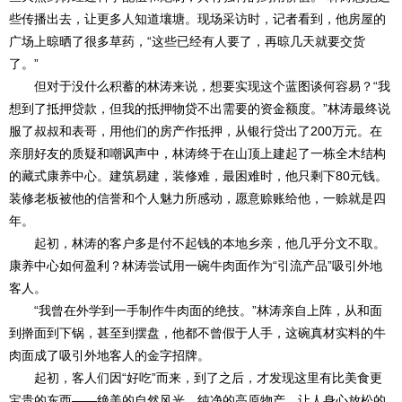
些传播出去，让更多人知道壤塘。现场采访时，记者看到，他房屋的
广场上晾晒了很多草药，“这些已经有人要了，再晾几天就要交货
了。”
但对于没什么积蓄的林涛来说，想要实现这个蓝图谈何容易？“我
想到了抵押贷款，但我的抵押物贷不出需要的资金额度。”林涛最终说
服了叔叔和表哥，用他们的房产作抵押，从银行贷出了200万元。在
亲朋好友的质疑和嘲讽声中，林涛终于在山顶上建起了一栋全木结构
的藏式康养中心。建筑易建，装修难，最困难时，他只剩下80元钱。
装修老板被他的信誉和个人魅力所感动，愿意赊账给他，一赊就是四
年。
起初，林涛的客户多是付不起钱的本地乡亲，他几乎分文不取。
康养中心如何盈利？林涛尝试用一碗牛肉面作为“引流产品”吸引外地
客人。
“我曾在外学到一手制作牛肉面的绝技。”林涛亲自上阵，从和面
到擀面到下锅，甚至到摆盘，他都不曾假于人手，这碗真材实料的牛
肉面成了吸引外地客人的金字招牌。
起初，客人们因“好吃”而来，到了之后，才发现这里有比美食更
宝贵的东西——绝美的自然风光、纯净的高原物产、让人身心放松的