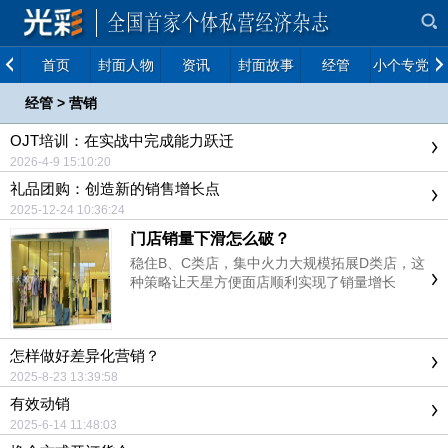
首页
封面人物
资讯
封面故事
经管
小个专党建
经管
>
营销
OJT培训：在实战中完成能力跃迁
2026-4-9 15:10:20
礼品团购：创造新的销售增长点
2025-12-24 10:36:24
门店销量下滑怎么破？
稳住B、C类店，集中火力大规模拓展D类店，这
种策略让天星方便面店顺利实现了销量增长
怎样做好差异化营销？
2025-8-23 13:39:58
有效动销
2025-6-14 11:48:03