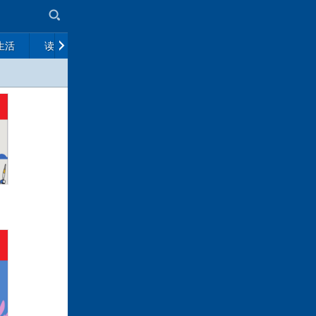
生活
读书
市场
政策解读
往期杂志