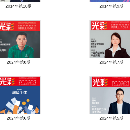
2014年第10期
2014年第9期
2024年第8期
2024年第7期
2024年第6期
2024年第5期