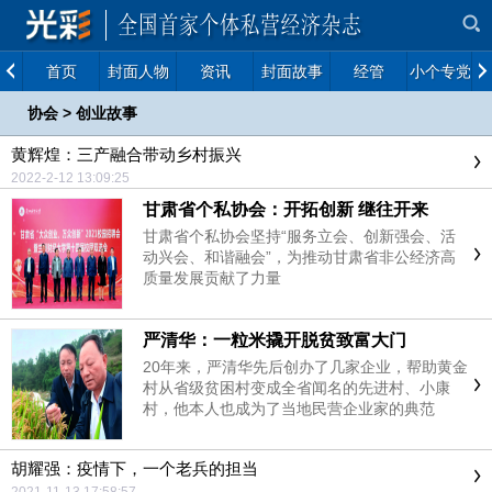
首页
封面人物
资讯
封面故事
经管
小个专党建
协会
>
创业故事
黄辉煌：三产融合带动乡村振兴
2022-2-12 13:09:25
甘肃省个私协会：开拓创新 继往开来
甘肃省个私协会坚持“服务立会、创新强会、活
动兴会、和谐融会”，为推动甘肃省非公经济高
质量发展贡献了力量
严清华：一粒米撬开脱贫致富大门
20年来，严清华先后创办了几家企业，帮助黄金
村从省级贫困村变成全省闻名的先进村、小康
村，他本人也成为了当地民营企业家的典范
胡耀强：疫情下，一个老兵的担当