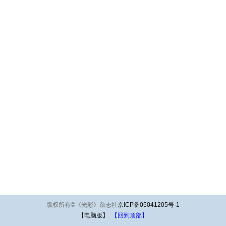
版权所有
©
《光彩》杂志社
京ICP备05041205号-1
【电脑版】
【回到顶部】