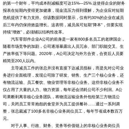
的第一个财年，平均成本削减幅度可达15%—25%.这使得企业的财务
报表在短期内变得更加健康，现金流压力得到缓解，为企业应对短期
危机提供了有力支持。但该数据同时显示，仅有约30%的企业在减员
后三年内仍保持效益增长。这表明，减员虽可短期“降本”，但要实现
持续“增效”，必须辅以结构性改革。
汽车零部件企业A公司的前身是一家有800多名员工的老牌国企，
随着市场竞争的加剧，公司逐渐暴露出人员冗余、部门职能交叉、生
产效率低下等问题。2020年，A公司决定与外方合资，合资后人员要
精简至200人以内。
主导减员工作的张总并没有直接下达减员指标，而是先对公司业
务进行全面梳理，发现公司除了研发、销售、生产三个核心业务，还
有物流运输、员工餐饮、物业管理等非核心业务。这些非核心业务不
仅占用了大量的人力、物力资源，每年还会消耗公司不少利润。A公
司果断剥离非核心业务团队，将物流运输业务外包给第三方物流公
司，关闭员工常常抱怨的食堂并为员工提供餐补……通过一系列调
整，张总裁减了100多名非核心业务岗位员工，每年节省成本数百万
元。
对于人事、行政、财务、党务等价值链上的非核心业务岗位员