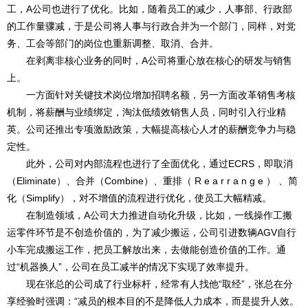
工，A公司也进行了优化。比如，随着员工的减少，人事部、行政部
的工作量骤减，于是公司将人事与行政合并为一个部门，同样，对党
务、工会等部门的岗位也重新调整、取消、合并。
在剥离非核心业务的同时，A公司将重心放在核心的研发与销售
上。
一方面针对关键技术岗位增加招聘名额，另一方面改革销售考核
机制，将薪酬与业绩绑定，淘汰低绩效销售人员，同时引入行业精
英。公司还推出专项激励政策，大幅提高核心人才的薪酬竞争力与稳
定性。
此外，公司对内部流程也进行了全面优化，通过ECRS，即取消
（Eliminate）、合并（Combine）、重排（ R e a r r a n g e ） 、简
化（Simplify），对不增值的流程进行优化，使员工大幅精减。
在制造领域，A公司大力推进自动化升级，比如，一线操作工搬
运零件环节是不创造价值的，为了减少搬运，公司引进数辆AGV自行
小车完成搬运工作，把员工解放出来，去做能创造价值的工作。通
过“机器换人”，公司在员工减半的情况下实现了效率提升。
现在张总的公司成了行业标杆，经常有人找他“取经”，张总在分
享经验时强调：“减员的根本目的不是降低人力成本，而是提升人效。