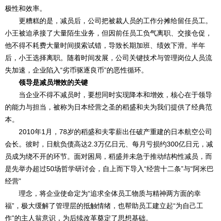
极性和效率。
更糟糕的是，减员后，公司把被裁人员的工作分摊给留任员工。
小王被迫承接了大量陌生业务，但因前任员工负气离职、交接仓促，
他不得不耗费大量时间摸索试错，导致长期加班、绩效下滑。半年
后，小王选择离职。随着时间发展，公司关键技术与管理岗位人员流
失加速，企业陷入“劣币驱逐良币”的恶性循环。
领导是减员增效的关键
当企业不得不减员时，要想同时实现降本和增效，核心在于领导
的能力与担当，被称为日本经营之圣的稻盛和夫为我们提供了经典范
本。
2010年1月，78岁的稻盛和夫零薪出任破产重建的日本航空公司
会长。彼时，日航负债高达2.3万亿日元、每月亏损约300亿日元，减
员成为绕不开的环节。面对困局，稻盛并未急于推动结构性减员，而
是先举办超过50场哲学研讨会，自上而下导入“经营十二条”与“阿米巴
经营”
理念，将企业使命定为“追求全体员工物质与精神两方面的幸
福”，极大缓解了管理层的抵触情绪，也帮助员工建立起“为自己工
作”的主人翁意识，为后续改革奠定了思想基础。