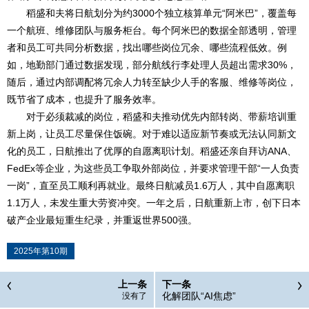
稻盛和夫将日航划分为约3000个独立核算单元“阿米巴”，覆盖每
一个航班、维修团队与服务柜台。每个阿米巴的数据全部透明，管理
者和员工可共同分析数据，找出哪些岗位冗余、哪些流程低效。例
如，地勤部门通过数据发现，部分航线行李处理人员超出需求30%，
随后，通过内部调配将冗余人力转至缺少人手的客服、维修等岗位，
既节省了成本，也提升了服务效率。
对于必须裁减的岗位，稻盛和夫推动优先内部转岗、带薪培训重
新上岗，让员工尽量保住饭碗。对于难以适应新节奏或无法认同新文
化的员工，日航推出了优厚的自愿离职计划。稻盛还亲自拜访ANA、
FedEx等企业，为这些员工争取外部岗位，并要求管理干部“一人负责
一岗”，直至员工顺利再就业。最终日航减员1.6万人，其中自愿离职
1.1万人，未发生重大劳资冲突。一年之后，日航重新上市，创下日本
破产企业最短重生纪录，并重返世界500强。
2025年第10期
上一条
下一条
化解团队“AI焦虑”
没有了