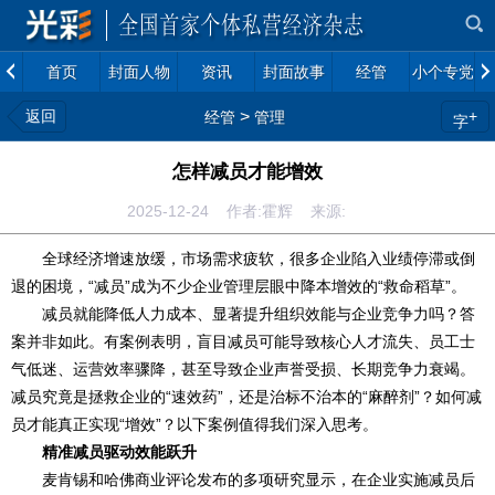
首页
封面人物
资讯
封面故事
经管
小个专党建
返回
>
+
经管
管理
字
怎样减员才能增效
2025-12-24 作者:霍辉 来源:
全球经济增速放缓，市场需求疲软，很多企业陷入业绩停滞或倒
退的困境，“减员”成为不少企业管理层眼中降本增效的“救命稻草”。
减员就能降低人力成本、显著提升组织效能与企业竞争力吗？答
案并非如此。有案例表明，盲目减员可能导致核心人才流失、员工士
气低迷、运营效率骤降，甚至导致企业声誉受损、长期竞争力衰竭。
减员究竟是拯救企业的“速效药”，还是治标不治本的“麻醉剂”？如何减
员才能真正实现“增效”？以下案例值得我们深入思考。
精准减员驱动效能跃升
麦肯锡和哈佛商业评论发布的多项研究显示，在企业实施减员后