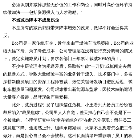
必须识别并减掉那些无价值的工作和岗位，同时对高价值环节持
续做加法——包括资源投入与人才激励。“
不当减员降本不成反伤企
不是所有的减员都能带来降本增效的效果，做得不好会适得其
反。
B公司是一家传统车企，近年来由于燃油车市场萎缩，B公司的业
绩大幅下滑。为了降低成本，公司管理层在没有进行充分调研的情况
下，决定实施减员计划，要求各部门三年累计裁减30%的员工。
不少中层管理者为规避矛盾，采取按年龄“一刀切”或抓阄定去留
的粗暴方式，导致大量经验丰富的业务骨干流失。技术部门中，多名
深耕新能源项目的资深工程师被裁，致使关键研发项目进度延迟、试
制车型质量问题频发。公司艰难推出新能源车型后，因技术缺陷遭遇
大量客户投诉，品牌形象严重受损。
此外，减员过程引发了组织信任危机。小王看到大龄员工纷纷被
裁后陷入“裁员焦虑”，公司里人人自危，整天担心自己会不会是下一
个被裁的。心理学研究中的“幸存者综合征”在此充分显现：留任员工
满意度下降、焦虑感上升、组织承诺减弱，大家不是想着怎么把工作
做好，而是担心自己会不会被裁。这种负面情绪严重影响了员工的积