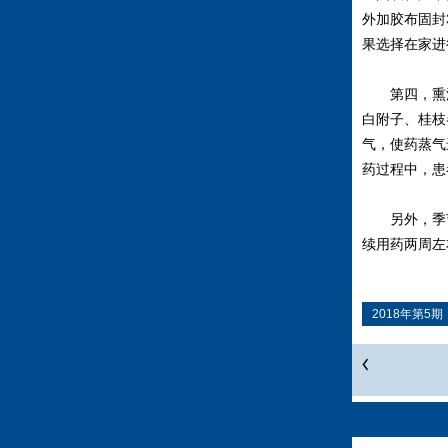
外加胶布固封
果选择在家进
第四，熏洗。
白附子、桂枝
气，使药蒸气
药过程中，患
另外，季节
续用药两周左
2018年第5期