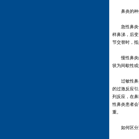
鼻炎的种类
急性鼻炎俗称
样鼻涕，后变
节交替时，抵
慢性鼻炎由
状为间歇性或
过敏性鼻炎
的过激反应引
列反应，在鼻
性鼻炎患者会
重。
如何区分过