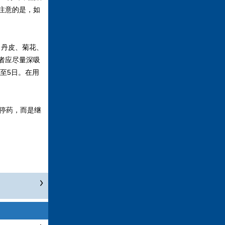
注意的是，如
，丹皮、菊花、
者应尽量深吸
至5日。在用
停药，而是继