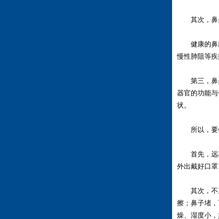
其次，鼻炎
健康的鼻腔
慢性肺阻等疾
第三，鼻炎
器官的功能与
状。
所以，要做
首先，远离
外出戴好口罩
其次，不直
擦；鼻子堵，
燥、湿度小，