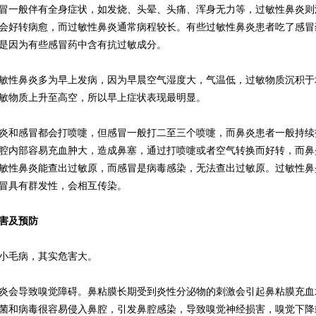
一般伴有全身症状，如发烧、头晕、头痛、浑身无力等，过敏性鼻炎则
会好转病愈，而过敏性鼻炎通常病程较长。有些过敏性鼻炎患者吃了感冒
是因为有些感冒药中含有抗过敏成分。
性鼻炎多为早上发病，因为早晨空气湿度大，气温低，过敏物质沉积于
敏物质上升至高空，所以早上症状表现最明显。
和感冒都会打喷嚏，但感冒一般打二至三个喷嚏，而鼻炎患者一般持续
腔内部容易充血肿大，造成鼻塞，通过打喷嚏或者空气转换而好转，而鼻
敏性鼻炎能查出过敏原，而感冒是病毒感染，无法查出过敏原。过敏性鼻
冒具有群发性，会相互传染。
害及预防
小毛病，其实危害大。
会导致嗅觉障碍。鼻粘膜长期受到炎性分泌物的刺激会引起鼻粘膜充血
菌和病毒很容易侵入鼻腔，引发鼻腔感染，导致嗅觉神经损害，嗅觉下降