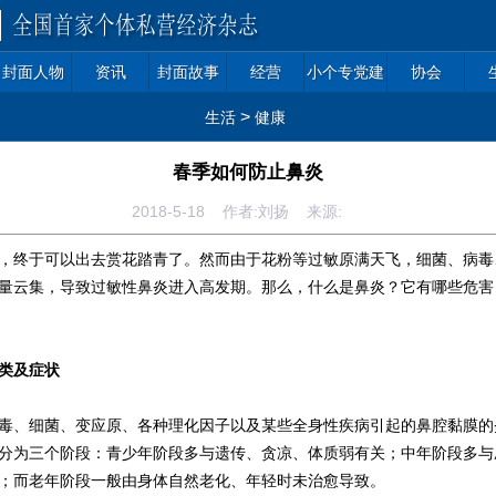
封面人物
资讯
封面故事
经营
小个专党建
协会
>
生活
健康
春季如何防止鼻炎
2018-5-18 作者:刘扬 来源:
终于可以出去赏花踏青了。然而由于花粉等过敏原满天飞，细菌、病毒
量云集，导致过敏性鼻炎进入高发期。那么，什么是鼻炎？它有哪些危害
类及症状
毒、细菌、变应原、各种理化因子以及某些全身性疾病引起的鼻腔黏膜的
分为三个阶段：青少年阶段多与遗传、贪凉、体质弱有关；中年阶段多与
；而老年阶段一般由身体自然老化、年轻时未治愈导致。