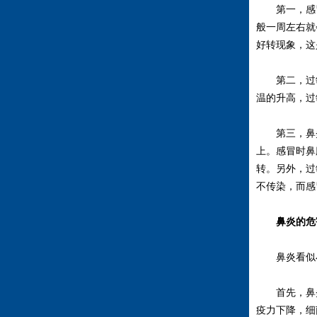
第一，感冒
般一周左右就
好转现象，这
第二，过敏
温的升高，过
第三，鼻炎
上。感冒时鼻
转。另外，过
不传染，而感
鼻炎的危
鼻炎看似
首先，鼻炎
疫力下降，细