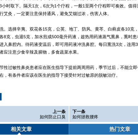
3小时取下。隔天1次，6次为1个疗程，一般1至两个疗程即可奏效。值得
行艾灸，一定要注意保持通风，避免艾烟过浓，伤害人体。
选择辛夷、双花各15克，公英、地丁、防风、黄芩、白藓皮各10克
各8克，虫退5克，加水煎成500毫升药液，趁热用药液蒸气熏鼻，熏时患
进入鼻腔内。待药液变温后，即可用药液冲洗鼻腔。每日熏洗3次，连用3
者应注意少食辛辣及腥物，多食蔬菜水果。
性过敏性鼻炎患者应在医生指导下提前两周用药，季节过后，不能立即
右，有条件者应该在医生的指导下接受针对过敏原的脱敏治疗。
上一条
下一条
如何防止口臭
如何拯救腰疼
相关文章
热门文章