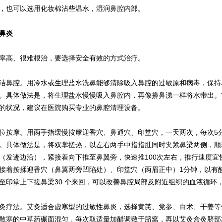
，也可以选用化妆棉沾些温水，湿润鼻腔内部。
鼻炎
率高、很难根治，要选择安全有效的方式治疗。
鼻腔。用冷水或生理盐水洗鼻能够清除吸入鼻腔的过敏原和病毒，保持
。具体做法是，将生理盐水慢慢吸入鼻腔内，再像擤鼻涕一样将水带出。
的状况，建议在医院购买专业的鼻腔清理设备。
按摩。用两手指缓慢按摩迎香穴、鼻通穴、印堂穴，一天两次，每次5
。具体做法是，将双掌搓热，以左右两手中指指肚同时夹紧鼻梁两侧，顺
（发迹边沿），紧接着向下推至鼻翼旁，快速推100次左右，推行速度宜
接着按揉迎香穴（鼻翼两旁凹陷处）、印堂穴（两眉正中）1分钟，以有
至印堂上下搓鼻梁30 个来回，可以改善鼻腔局部及附近组织的血液循环
疗法。艾灸适合虚寒型的过敏性鼻炎，选择黄芪、党参、白术、干姜等
散寒的中草药碾面混匀，每次取适量加醋调敷于脐窝，再以艾灸盒灸脐部