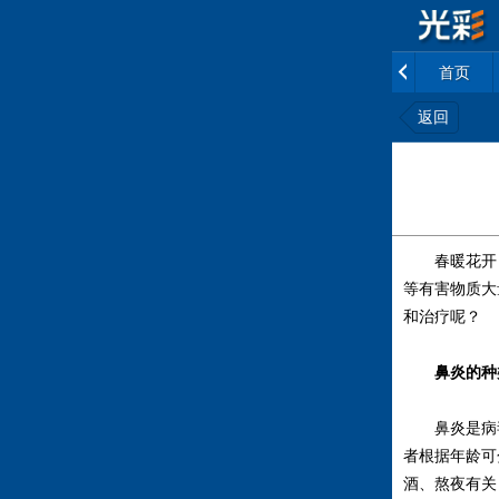
首页
返回
春暖花开，
等有害物质大
和治疗呢？
鼻炎的种
鼻炎是病
者根据年龄可
酒、熬夜有关