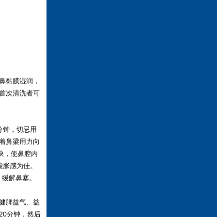
鼻黏膜湿润，
首次清洗者可
分钟，切忌用
着鼻梁用力向
快，使鼻腔内
酸胀感为佳。
，缓解鼻塞。
健脾益气、益
20分钟，然后