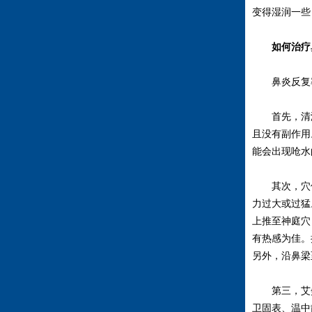
变得湿润一些
如何治疗
鼻炎反复
首先，清洁
且没有副作用
能会出现呛水
其次，穴位
力过大或过猛
上推至神庭穴
有热感为佳。
另外，沿鼻梁
第三，艾灸
卫固表、温中