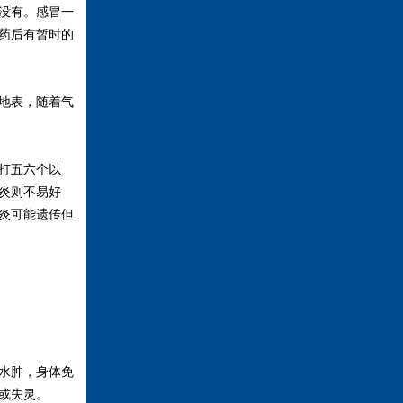
没有。感冒一
药后有暂时的
地表，随着气
打五六个以
炎则不易好
炎可能遗传但
水肿，身体免
或失灵。