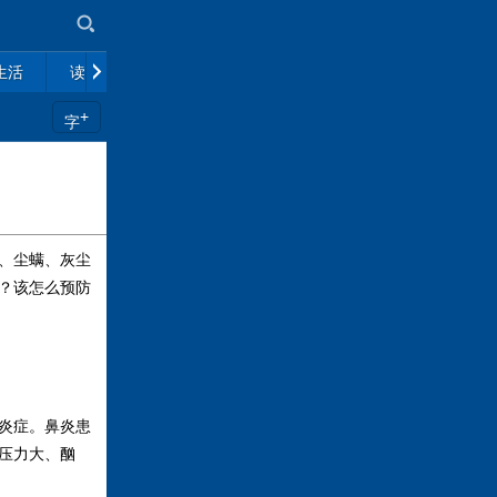
生活
读书
市场
政策解读
往期杂志
+
字
、尘螨、灰尘
？该怎么预防
炎症。鼻炎患
压力大、酗