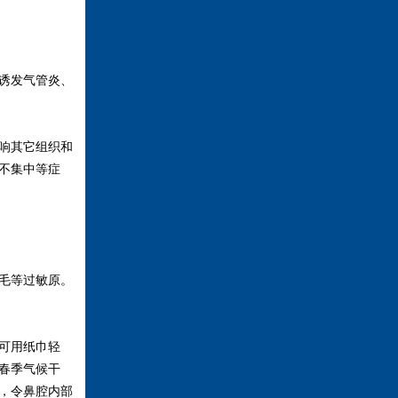
诱发气管炎、
响其它组织和
不集中等症
毛等过敏原。
可用纸巾轻
春季气候干
，令鼻腔内部