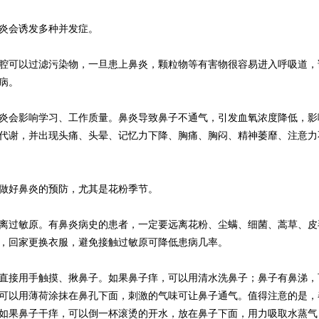
会诱发多种并发症。
可以过滤污染物，一旦患上鼻炎，颗粒物等有害物很容易进入呼吸道，
病。
会影响学习、工作质量。鼻炎导致鼻子不通气，引发血氧浓度降低，影
代谢，并出现头痛、头晕、记忆力下降、胸痛、胸闷、精神萎靡、注意力
好鼻炎的预防，尤其是花粉季节。
过敏原。有鼻炎病史的患者，一定要远离花粉、尘螨、细菌、蒿草、皮
，回家更换衣服，避免接触过敏原可降低患病几率。
接用手触摸、揪鼻子。如果鼻子痒，可以用清水洗鼻子；鼻子有鼻涕，
可以用薄荷涂抹在鼻孔下面，刺激的气味可让鼻子通气。值得注意的是，
如果鼻子干痒，可以倒一杯滚烫的开水，放在鼻子下面，用力吸取水蒸气