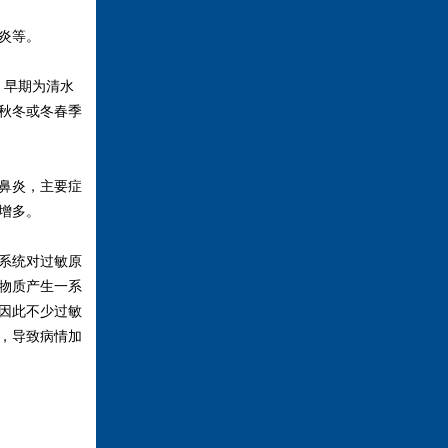
炎等。
，早期为清水
秋冬或冬春季
鼻炎，主要症
增多。
系统对过敏原
物质产生一系
因此不少过敏
，导致病情加