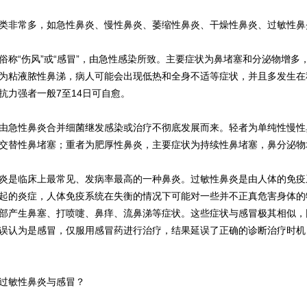
非常多，如急性鼻炎、慢性鼻炎、萎缩性鼻炎、干燥性鼻炎、过敏性鼻
“伤风”或“感冒”，由急性感染所致。主要症状为鼻堵塞和分泌物增多
为粘液脓性鼻涕，病人可能会出现低热和全身不适等症状，并且多发生在
抗力强者一般7至14日可自愈。
急性鼻炎合并细菌继发感染或治疗不彻底发展而来。轻者为单纯性慢性
交替性鼻堵塞；重者为肥厚性鼻炎，主要症状为持续性鼻堵塞，鼻分泌物
是临床上最常见、发病率最高的一种鼻炎。过敏性鼻炎是由人体的免疫
起的炎症，人体免疫系统在失衡的情况下可能对一些并不正真危害身体的
部产生鼻塞、打喷嚏、鼻痒、流鼻涕等症状。这些症状与感冒极其相似，
误认为是感冒，仅服用感冒药进行治疗，结果延误了正确的诊断治疗时机
敏性鼻炎与感冒？