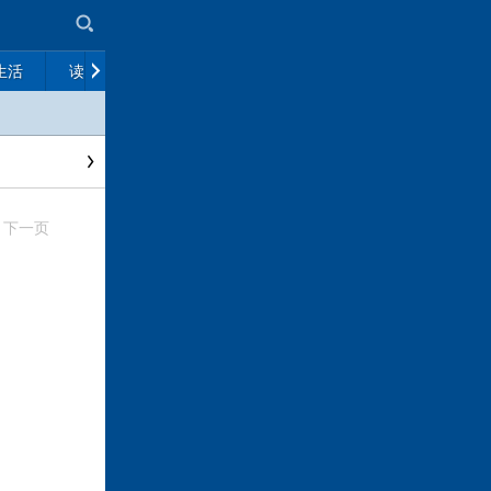
生活
读书
市场
政策解读
往期杂志
下一页